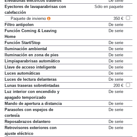
Elevalunas eléctricos traseros
De serie
Eyectores de lavaparabrisas con
Sólo en paquete
calefacción
Paquete de invierno
350 €
Filtro antipolen
De serie
Función Coming & Leaving
De serie
Home
Función Start/Stop
De serie
Iluminación ambiental
De serie
Iluminación en zona de pies
De serie
Limpiaparabrisas automático
De serie
Llave de acceso inteligente
De serie
Luces automáticas
De serie
Luces de lectura delanteras
De serie
Lunas traseras sobretintadas
200 €
Luz interior con encendido y
De serie
apagado temporizado
Mando de apertura a distancia
De serie
Parasoles con espejos de
De serie
cortesía
Reposabrazos delantero
De serie
Retrovisores exteriores con
De serie
ajuste eléctrico