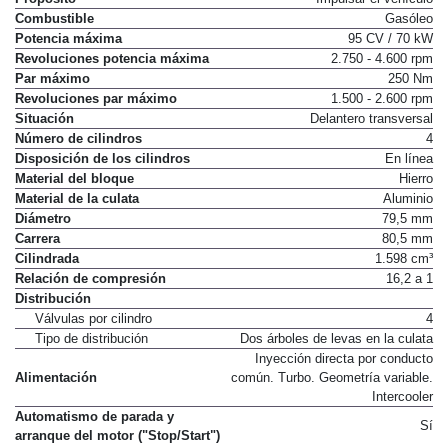
Propósito
Impulsar el vehículo
Combustible
Gasóleo
Potencia máxima
95 CV / 70 kW
Revoluciones potencia máxima
2.750 - 4.600 rpm
Par máximo
250 Nm
Revoluciones par máximo
1.500 - 2.600 rpm
Situación
Delantero transversal
Número de cilindros
4
Disposición de los cilindros
En línea
Material del bloque
Hierro
Material de la culata
Aluminio
Diámetro
79,5 mm
Carrera
80,5 mm
Cilindrada
1.598 cm³
Relación de compresión
16,2 a 1
Distribución
Válvulas por cilindro
4
Tipo de distribución
Dos árboles de levas en la culata
Inyección directa por conducto
Alimentación
común. Turbo. Geometría variable.
Intercooler
Automatismo de parada y
Sí
arranque del motor ("Stop/Start")