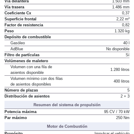
Vía delantera
1.503 mm
Vía trasera
1.486 mm
Coeficiente Cx
0,37
Superficie frontal
2,22 m²
Factor de resistencia
0,82
Peso
1.320 kg
Depósito de combustible
Gasóleo
40 l
AdBlue
No disponible
Filtro de partículas
Sí
Volúmenes de maletero
Volumen con una fila de
1.280 litros
asientos disponible
Volumen mínimo con dos filas
400 litros
de asientos disponibles
Número de plazas
5
Distribución de asientos
2 + 3
Resumen del sistema de propulsión
Potencia máxima
95 CV / 70 kW
Par máximo
250 Nm
Motor de Combustión