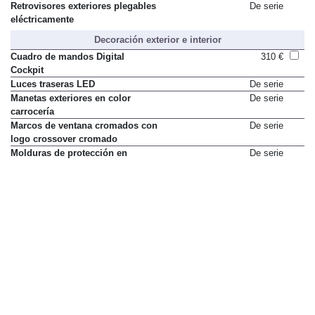
Retrovisores exteriores plegables
De serie
eléctricamente
Decoración exterior e interior
Cuadro de mandos Digital
310 €
Cockpit
Luces traseras LED
De serie
Manetas exteriores en color
De serie
carrocería
Marcos de ventana cromados con
De serie
logo crossover cromado
Molduras de protección en
De serie
paragolpes
Paquete interior cromado
De serie
Parrilla cromada
De serie
Pintura Rojo Desire
650 €
Pintura de techo en contraste con
0 €
la carrocería (gris, naranja o
negro)
Pintura metalizada
500 €
Pintura sólida Blanco
250 €
Pintura sólida Rojo
0 €
Retrovisores exteriores en mismo
De serie