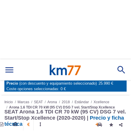
Precio
(con descuento y equipamiento seleccionado)
25.990 €
Marcas
Comparador de coches
Coste opciones seleccionadas:
0 €
Inicio
Marcas
SEAT
Arona
2018
Estándar
Xcellence
Arona 1.6 TDI CR 70 kW (95 CV) DSG 7 vel. Start/Stop Xcellence
SEAT Arona 1.6 TDI CR 70 kW (95 CV) DSG 7 vel.
Start/Stop Xcellence (2020-2020) |
Precio y ficha
técnica