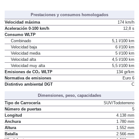
Prestaciones y consumos homologados
Velocidad máxima
174 km/h
Aceleración 0-100 km/h
12,8 s
Consumo WLTP
Combinado
5,1 l/100 km
Velocidad baja
6 l/100 km
Velocidad media
5 l/100 km
Velocidad alta
4,5 l/100 km
Velocidad muy alta
5,5 l/100 km
Emisiones de CO₂ WLTP
134 gr/km
Normativa de emisiones
Euro 6
C
Distintivo ambiental DGT
Dimensiones, peso, capacidades
Tipo de Carrocería
SUV/Todoterreno
Número de puertas
5
Longitud
4.138 mm
Anchura
1.780 mm
Altura
1.552 mm
Batalla
2.566 mm