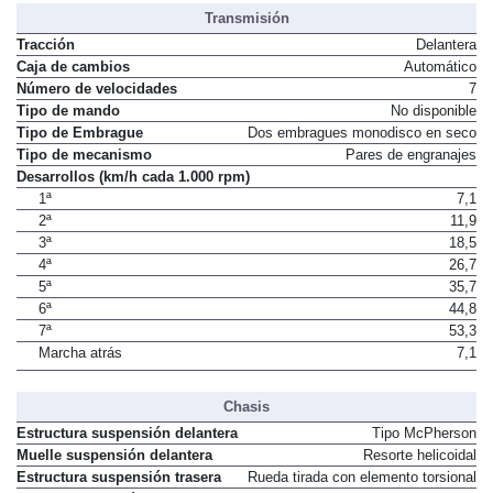
Transmisión
Tracción
Delantera
Caja de cambios
Automático
Número de velocidades
7
Tipo de mando
No disponible
Tipo de Embrague
Dos embragues monodisco en seco
Tipo de mecanismo
Pares de engranajes
Desarrollos (km/h cada 1.000 rpm)
1ª
7,1
2ª
11,9
3ª
18,5
4ª
26,7
5ª
35,7
6ª
44,8
7ª
53,3
Marcha atrás
7,1
Chasis
Estructura suspensión delantera
Tipo McPherson
Muelle suspensión delantera
Resorte helicoidal
Estructura suspensión trasera
Rueda tirada con elemento torsional