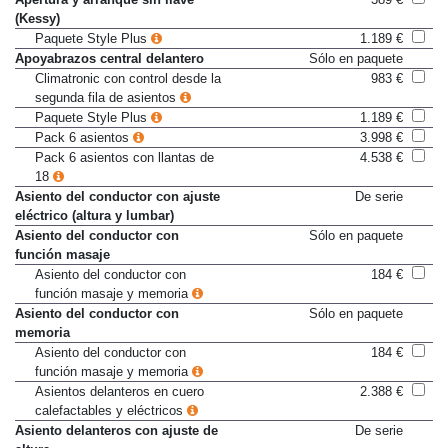
Apertura y arranque sin llave
389 €
(Kessy)
Paquete Style Plus
1.189 €
Apoyabrazos central delantero
Sólo en paquete
Climatronic con control desde la
983 €
segunda fila de asientos
Paquete Style Plus
1.189 €
Pack 6 asientos
3.998 €
Pack 6 asientos con llantas de
4.538 €
18
Asiento del conductor con ajuste
De serie
eléctrico (altura y lumbar)
Asiento del conductor con
Sólo en paquete
función masaje
Asiento del conductor con
184 €
función masaje y memoria
Asiento del conductor con
Sólo en paquete
memoria
Asiento del conductor con
184 €
función masaje y memoria
Asientos delanteros en cuero
2.388 €
calefactables y eléctricos
Asiento delanteros con ajuste de
De serie