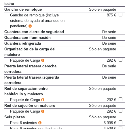
techo
Gancho de remolque
Sólo en paquete
Gancho de remolque (incluye
875 €
sistema de ayuda al arranque en
pendiente)
Guantera con cierre de seguridad
De serie
Guantera con iluminación
De serie
Guantera refrigerada
De serie
Organización de la carga del
Sólo en paquete
maletero
Paquete de Carga
292 €
Puerta lateral trasera derecha
De serie
corredera
Puerta lateral trasera izquierda
De serie
corredera
Red de separación entre
Sólo en paquete
habitáculo y maletero
Paquete de Carga
292 €
Red de sujeción en maletero
Sólo en paquete
Paquete de Carga
292 €
Seis plazas
Sólo en paquete
Pack 6 asientos
3.998 €
Pack 6 asientos con llantas de
4.538 €