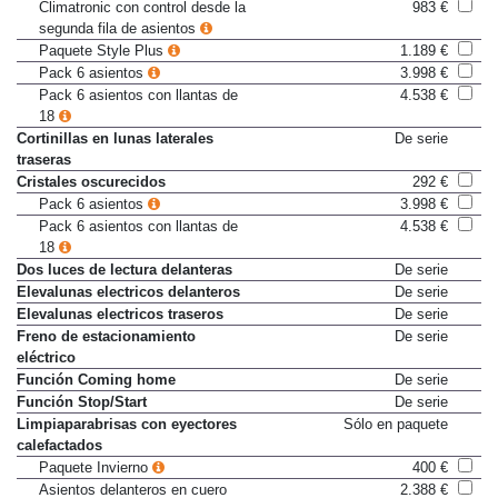
Climatronic con control desde la
983 €
segunda fila de asientos
Paquete Style Plus
1.189 €
Pack 6 asientos
3.998 €
Pack 6 asientos con llantas de
4.538 €
18
Cortinillas en lunas laterales
De serie
traseras
Cristales oscurecidos
292 €
Pack 6 asientos
3.998 €
Pack 6 asientos con llantas de
4.538 €
18
Dos luces de lectura delanteras
De serie
Elevalunas electricos delanteros
De serie
Elevalunas electricos traseros
De serie
Freno de estacionamiento
De serie
eléctrico
Función Coming home
De serie
Función Stop/Start
De serie
Limpiaparabrisas con eyectores
Sólo en paquete
calefactados
Paquete Invierno
400 €
Asientos delanteros en cuero
2.388 €