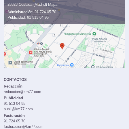
28823 Coslada (Madrid)
Mapa
Administración:
91 724 05 70
Publicidad:
91 513 04 95
CONTACTOS
Redacción
redaccion@km77.com
Publicidad
91 513 04 95
publi@km77.com
Facturación
91 724 05 70
facturacion@km77.com