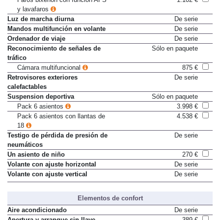
Faros bixenon con función AFS
1.102 €
y lavafaros
Luz de marcha diurna
De serie
Mandos multifunción en volante
De serie
Ordenador de viaje
De serie
Reconocimiento de señales de
Sólo en paquete
tráfico
Cámara multifuncional
875 €
Retrovisores exteriores
De serie
calefactables
Suspension deportiva
Sólo en paquete
Pack 6 asientos
3.998 €
Pack 6 asientos con llantas de
4.538 €
18
Testigo de pérdida de presión de
De serie
neumáticos
Un asiento de niño
270 €
Volante con ajuste horizontal
De serie
Volante con ajuste vertical
De serie
Elementos de confort
Aire acondicionado
De serie