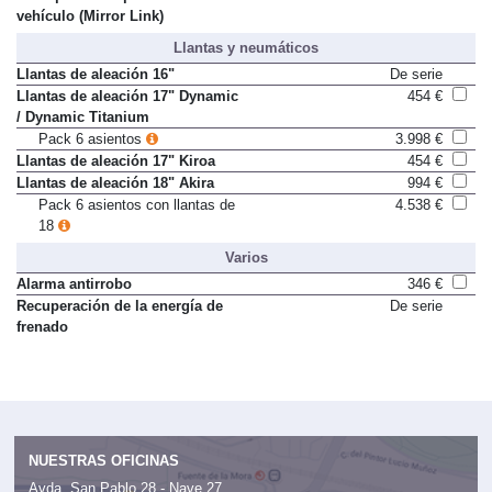
vehículo (Mirror Link)
Llantas y neumáticos
Llantas de aleación 16"
De serie
Llantas de aleación 17" Dynamic
454 €
/ Dynamic Titanium
Pack 6 asientos
3.998 €
Llantas de aleación 17" Kiroa
454 €
Llantas de aleación 18" Akira
994 €
Pack 6 asientos con llantas de
4.538 €
18
Varios
Alarma antirrobo
346 €
Recuperación de la energía de
De serie
frenado
NUESTRAS OFICINAS
Avda. San Pablo 28 - Nave 27,