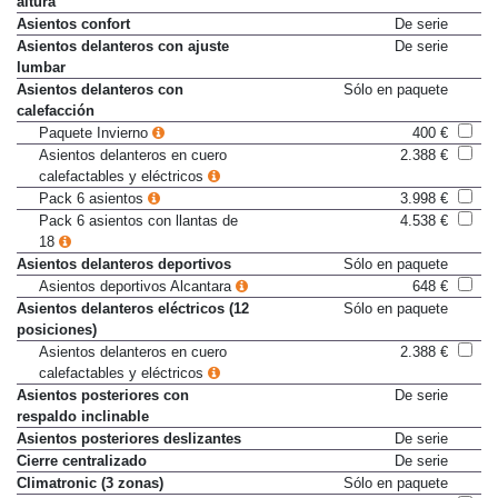
altura
Asientos confort
De serie
Asientos delanteros con ajuste
De serie
lumbar
Asientos delanteros con
Sólo en paquete
calefacción
Paquete Invierno
400 €
Asientos delanteros en cuero
2.388 €
calefactables y eléctricos
Pack 6 asientos
3.998 €
Pack 6 asientos con llantas de
4.538 €
18
Asientos delanteros deportivos
Sólo en paquete
Asientos deportivos Alcantara
648 €
Asientos delanteros eléctricos (12
Sólo en paquete
posiciones)
Asientos delanteros en cuero
2.388 €
calefactables y eléctricos
Asientos posteriores con
De serie
respaldo inclinable
Asientos posteriores deslizantes
De serie
Cierre centralizado
De serie
Climatronic (3 zonas)
Sólo en paquete