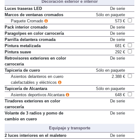
Decoración exterior e interior
Luces traseras LED
De serie
Marcos de ventanas cromados
Sólo en paquete
Paquete Cromado
573 €
Pack interior cromado
De serie
Paragolpes en color carrocería
De serie
Parrilla delantera cromada
De serie
Pintura metalizada
681 €
Pintura suave
292 €
Retrovisores exteriores en color
De serie
carroceria
Tapiceria de cuero
Sólo en paquete
Asientos delanteros en cuero
2.388 €
calefactables y eléctricos
Tapicería de Alcantara
Sólo en paquete
Asientos deportivos Alcantara
648 €
Tiradores exteriores en color
De serie
carrocería
Volante de 3 radios y pomo de
De serie
cambio en cuero
Equipaje y transporte
2 luces interiores en el maletero
De serie