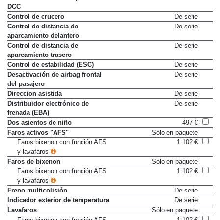
DCC
Control de crucero
De serie
Control de distancia de
De serie
aparcamiento delantero
Control de distancia de
De serie
aparcamiento trasero
Control de estabilidad (ESC)
De serie
Desactivación de airbag frontal
De serie
del pasajero
Direccion asistida
De serie
Distribuidor electrónico de
De serie
frenada (EBA)
Dos asientos de niño
497 €
Faros activos "AFS"
Sólo en paquete
Faros bixenon con función AFS
1.102 €
y lavafaros
Faros de bixenon
Sólo en paquete
Faros bixenon con función AFS
1.102 €
y lavafaros
Freno multicolisión
De serie
Indicador exterior de temperatura
De serie
Lavafaros
Sólo en paquete