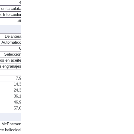
4
 en la culata
. Intercooler
Sí
Delantera
Automático
6
Selección
os en aceite
e engranajes
7,9
14,3
24,3
36,1
46,9
57,6
o McPherson
te helicoidal