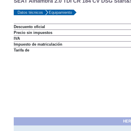
SEAT Alhambra 2.0 TDI CR 184 CV DSG Start&S
Datos técnicos
Equipamiento
Descuento oficial
Precio sin impuestos
IVA
Impuesto de matriculación
Tarifa de
HER