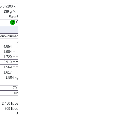
5,3 l/100 km
139 gr/km
Euro 6
C
onovolumen
5
4.854 mm
1.904 mm
1.720 mm
2.919 mm
1.569 mm
1.617 mm
1.804 kg
70 l
No
2.430 litros
809 litros
5