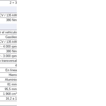
2 + 3
CV / 135 kW
380 Nm
r el vehículo
Gasóleo
CV / 135 kW
 - 4.000 rpm
380 Nm
 - 3.000 rpm
o transversal
4
En línea
Hierro
Aluminio
81 mm
95,5 mm
1.968 cm³
16,2 a 1