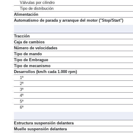
Válvulas por cilindro
Tipo de distribución
Alimentación
Automatismo de parada y arranque del motor ("Stop/Start")
Tracción
Caja de cambios
Número de velocidades
Tipo de mando
Tipo de Embrague
Tipo de mecanismo
Desarrollos (km/h cada 1.000 rpm)
1ª
2ª
3ª
4ª
5ª
6ª
Estructura suspensión delantera
Muelle suspensión delantera