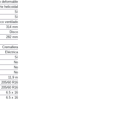
o deformable
te helicoidal
Sí
Sí
co ventilado
314 mm
Disco
282 mm
Cremallera
Eléctrica
Sí
No
No
No
11,9 m
205/60 R16
205/60 R16
6.5 x 16
6.5 x 16