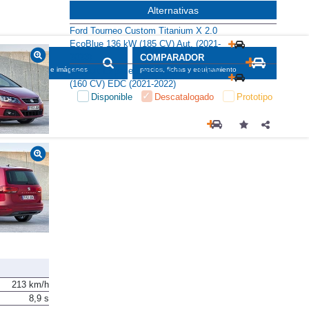
Alternativas
Ford Tourneo Custom Titanium X 2.0
EcoBlue 136 kW (185 CV) Aut. (2021-
2023)
SCADOR
COMPARADOR
Renault Espace Zen Blue dCi 118 kW
maciones, fichas e imágenes
precios, fichas y equipamiento
(160 CV) EDC (2021-2022)
Disponible
Descatalogado
Prototipo
213 km/h
8,9 s