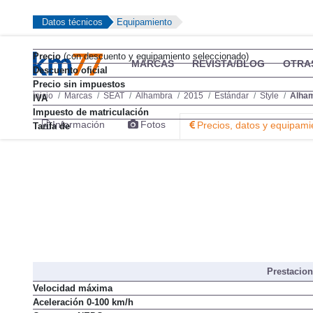
Datos técnicos
Equipamiento
Precio
(con descuento y equipamiento seleccionado)
MARCAS
REVISTA/BLOG
OTRA
Descuento oficial
Precio sin impuestos
Inicio
Marcas
SEAT
Alhambra
2015
Estándar
Style
Alham
IVA
Impuesto de matriculación
Información
Fotos
Precios, datos y equipami
Tarifa de
Prestacio
Velocidad máxima
Aceleración 0-100 km/h