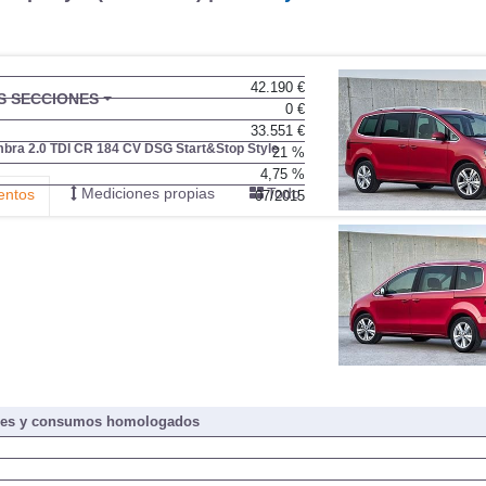
42.190 €
BU
S SECCIONES
0 €
infor
33.551 €
bra 2.0 TDI CR 184 CV DSG Start&Stop Style
21 %
4,75 %
Mediciones propias
Todo
entos
07/2015
nes y consumos homologados