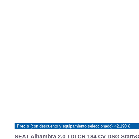
Precio
(con descuento y equipamiento seleccionado)
42.190 €
SEAT Alhambra 2.0 TDI CR 184 CV DSG Start&S