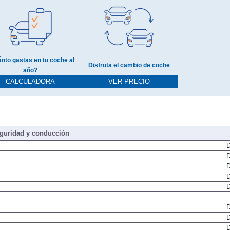
nto gastas en tu coche al
Disfruta el cambio de coche
año?
CALCULADORA
VER PRECIO
guridad y conducción
D
D
D
D
D
D
D
D