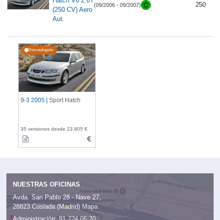
Hatch V6 2.8T
250
(09/2006 - 09/2007)
(250 CV) Aero
Aut.
Descatalogado
9-3 2005 |
Sport Hatch
35 versiones desde 23.805 €
NUESTRAS OFICINAS
Avda. San Pablo 28 - Nave 27,
28823 Coslada (Madrid)
Mapa
Administración:
91 724 05 70