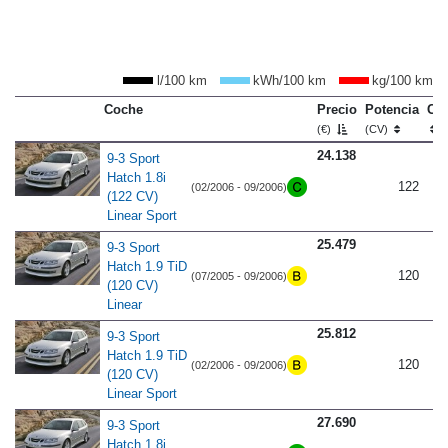
l/100 km
kWh/100 km
kg/100 km
Coche
Precio
Potencia
Co
(€)
(CV)
24.138
9-3 Sport
Hatch 1.8i
122
(02/2006 - 09/2006)
(122 CV)
Linear Sport
25.479
9-3 Sport
Hatch 1.9 TiD
120
(07/2005 - 09/2006)
(120 CV)
Linear
25.812
9-3 Sport
Hatch 1.9 TiD
120
(02/2006 - 09/2006)
(120 CV)
Linear Sport
27.690
9-3 Sport
Hatch 1.8i