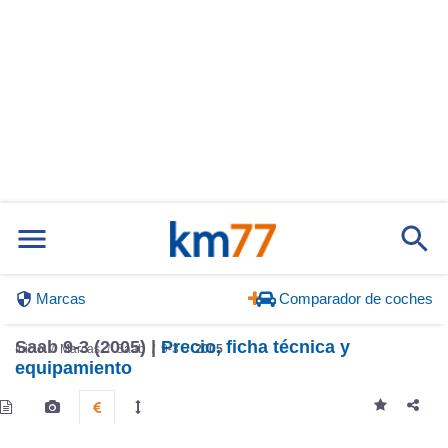
Marcas
Comparador de coches
Saab 9-3 (2005) |
Precio, ficha técnica y
Inicio
Marcas
Saab
9-3
2005
equipamiento