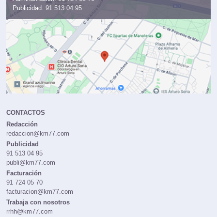
Publicidad:
91 513 04 95
CONTACTOS
Redacción
redaccion@km77.com
Publicidad
91 513 04 95
publi@km77.com
Facturación
91 724 05 70
facturacion@km77.com
Trabaja con nosotros
rrhh@km77.com