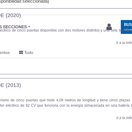
ponibilidad seleccionada)
E (2020)
BU
S SECCIONES
infor
léctrico de cinco puertas disponible con dos motores distintos y una sola baterí
ir a la in
entos
Todo
E (2013)
rismo de cinco puertas que mide 4,08 metros de longitud y tiene cinco plazas
tor eléctrico de 92 CV que funciona con la energía almacenada en una batería 
ir a la in