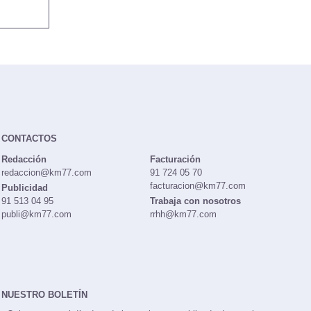
CONTACTOS
Redacción
Facturación
redaccion@km77.com
91 724 05 70
facturacion@km77.com
Publicidad
91 513 04 95
Trabaja con nosotros
publi@km77.com
rrhh@km77.com
NUESTRO BOLETÍN