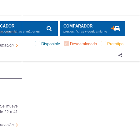
SCADOR
COMPARADOR
maciones, fichas e imágenes
precios, fichas y equipamiento
a de 52 kWh
Disponible
Descatalogado
Prototipo
formación
. Se mueve
de 22 o 41
formación