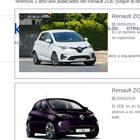
Tenemos 2 artículos publicados del Renault ZOE (según la dis
Renault ZO
18/09/2020
MARCAS
REVISTA/BLOG
OTRA
Es un turismo e
de capacidad.
Inicio
Marcas
Renault
ZOE
Fotos
Precios, datos y equipami
Información
Renault ZO
20/02/2018
El ZOE es un tu
gracias a un mo
kWh.