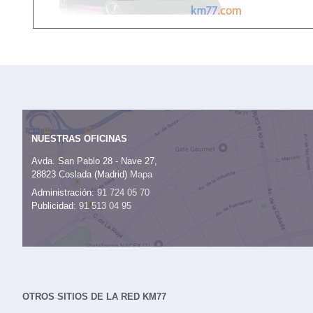
NUESTRAS OFICINAS
Avda. San Pablo 28 - Nave 27,
28823 Coslada (Madrid)
Mapa
Administración:
91 724 05 70
Publicidad:
91 513 04 95
OTROS SITIOS DE LA RED KM77