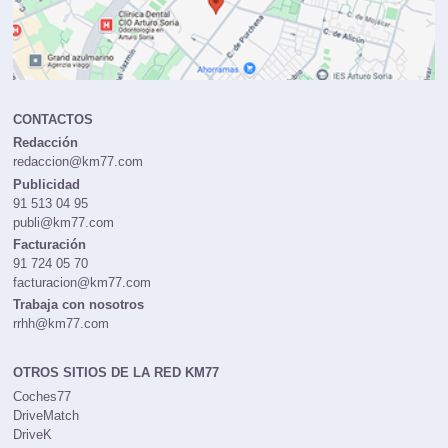
CONTACTOS
Redacción
redaccion@km77.com
Publicidad
91 513 04 95
publi@km77.com
Facturación
91 724 05 70
facturacion@km77.com
Trabaja con nosotros
rrhh@km77.com
OTROS SITIOS DE LA RED KM77
Coches77
DriveMatch
DriveK