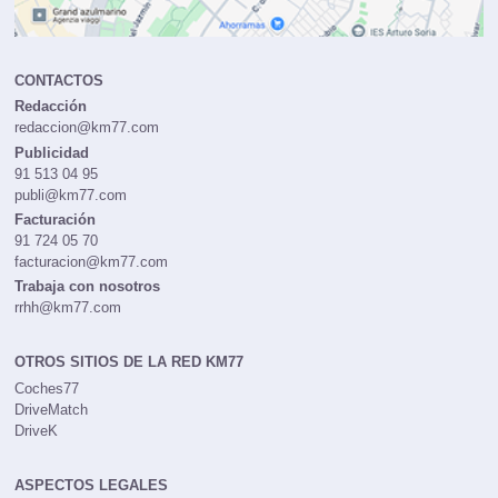
CONTACTOS
Redacción
redaccion@km77.com
Publicidad
91 513 04 95
publi@km77.com
Facturación
91 724 05 70
facturacion@km77.com
Trabaja con nosotros
rrhh@km77.com
OTROS SITIOS DE LA RED KM77
Coches77
DriveMatch
DriveK
ASPECTOS LEGALES