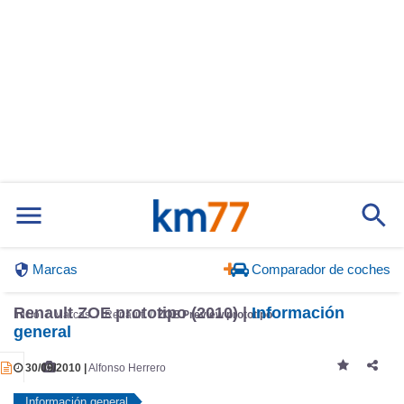
Marcas
Comparador de coches
Renault ZOE prototipo (2010) |
Información
Inicio
Marcas
Renault
ZOE Preview prototipo
general
30/09/2010 |
Alfonso Herrero
Información general