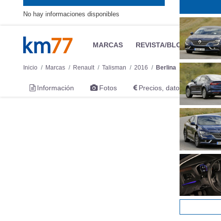
No hay informaciones disponibles
MARCAS
REVISTA/BLOG
OTRA
Inicio
Marcas
Renault
Talisman
2016
Berlina
Información
Fotos
Precios, datos y equipami