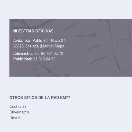
NUESTRAS OFICINAS
Avda. San Pablo 28 - Nave 27,
28823 Coslada (Madrid)
Mapa
Administración:
91 724 05 70
Publicidad:
91 513 04 95
OTROS SITIOS DE LA RED KM77
Coches77
DriveMatch
DriveK