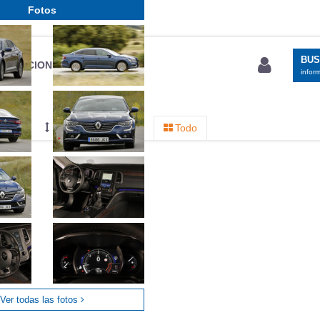
Fotos
BU
S SECCIONES
infor
entos
Mediciones propias
Todo
Ver todas las fotos