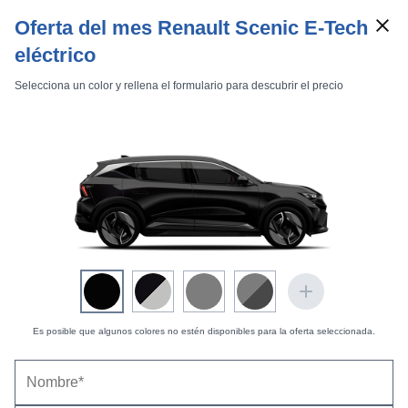
Oferta del mes Renault Scenic E-Tech
eléctrico
Selecciona un color y rellena el formulario para descubrir el precio
Marcas
Comparador de coches
Inicio
Marcas
Renault
Scenic
2000
Estándar
Privilege
Es posible que algunos colores no estén disponibles para la oferta seleccionada.
Scenic RX4 1.9 dCi Privilege
Renault Scénic RX4 dCi (2000) |
Información
general
22/08/2000 |
J. A. F Comendador