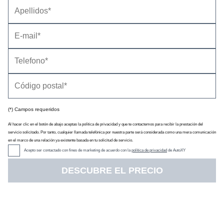
Información general
El sistema de tracción total
(*) Campos requeridos
Al hacer clic en el botón de abajo aceptas la política de privacidad y que te contactemos para recibir la prestación del
servicio solicitado. Por tanto, cualquier llamada telefónica por nuestra parte será considerada como una mera comunicación
en el marco de una relación ya existente basada en tu solicitud de servicio.
Acepto ser contactado con fines de marketing de acuerdo con la
política de privacidad
de AutoXY
DESCUBRE EL PRECIO