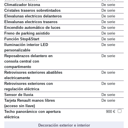
Climatizador bizona
De serie
Cristales traseros sobretintados
De serie
Elevalunas electricos delanteros
De serie
Elevalunas electricos traseros
De serie
Encendido automático de luces
De serie
Freno de parking asistido
De serie
Función Stop&Start
De serie
Iluminación interior LED
De serie
personalizable
Reposabrazos delantero en
De serie
consola central con
compartimento
Retrovisores exteriores abatibles
De serie
electricamente
Retrovisores exteriores con
De serie
regulación eléctrica
Sensor de lluvia
De serie
Tarjeta Renault manos libres
De serie
(acceso sin llave)
Techo panorámico con apertura
900 €
eléctrica
Decoración exterior e interior