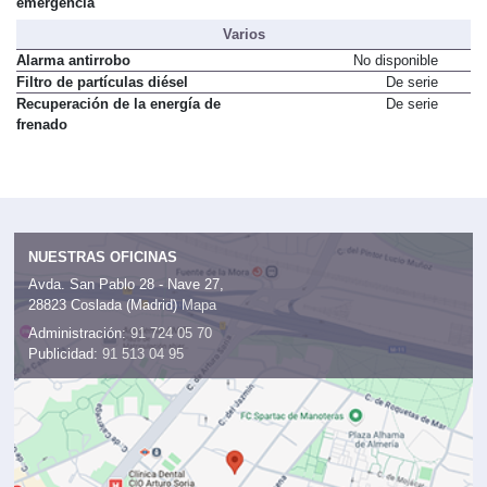
emergencia
Varios
Alarma antirrobo
No disponible
Filtro de partículas diésel
De serie
Recuperación de la energía de
De serie
frenado
NUESTRAS OFICINAS
Avda. San Pablo 28 - Nave 27,
28823 Coslada (Madrid)
Mapa
Administración:
91 724 05 70
Publicidad:
91 513 04 95