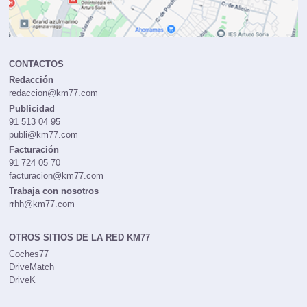
CONTACTOS
Redacción
redaccion@km77.com
Publicidad
91 513 04 95
publi@km77.com
Facturación
91 724 05 70
facturacion@km77.com
Trabaja con nosotros
rrhh@km77.com
OTROS SITIOS DE LA RED KM77
Coches77
DriveMatch
DriveK