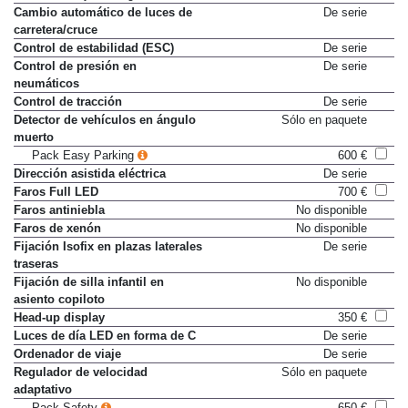
Cambio automático de luces de
De serie
carretera/cruce
Control de estabilidad (ESC)
De serie
Control de presión en
De serie
neumáticos
Control de tracción
De serie
Detector de vehículos en ángulo
Sólo en paquete
muerto
Pack Easy Parking
600 €
Dirección asistida eléctrica
De serie
Faros Full LED
700 €
Faros antiniebla
No disponible
Faros de xenón
No disponible
Fijación Isofix en plazas laterales
De serie
traseras
Fijación de silla infantil en
No disponible
asiento copiloto
Head-up display
350 €
Luces de día LED en forma de C
De serie
Ordenador de viaje
De serie
Regulador de velocidad
Sólo en paquete
adaptativo
Pack Safety
650 €