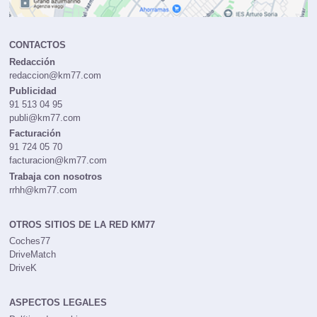
CONTACTOS
Redacción
redaccion@km77.com
Publicidad
91 513 04 95
publi@km77.com
Facturación
91 724 05 70
facturacion@km77.com
Trabaja con nosotros
rrhh@km77.com
OTROS SITIOS DE LA RED KM77
Coches77
DriveMatch
DriveK
ASPECTOS LEGALES