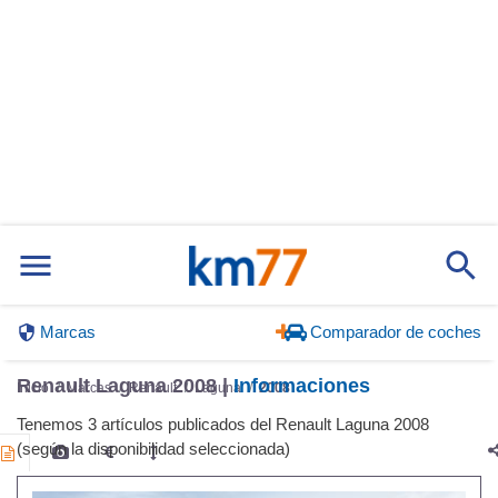
Marcas
Comparador de coches
Renault Laguna 2008 |
Informaciones
Inicio
Marcas
Renault
Laguna
2008
Tenemos 3 artículos publicados del Renault Laguna 2008
(según la disponibilidad seleccionada)