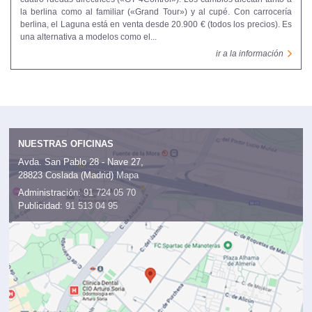
la berlina como al familiar («Grand Tour») y al cupé. Con carrocería
berlina, el Laguna está en venta desde 20.900 € (todos los precios). Es
una alternativa a modelos como el...
ir a la información
NUESTRAS OFICINAS
Avda. San Pablo 28 - Nave 27,
28823 Coslada (Madrid)
Mapa
Administración:
91 724 05 70
Publicidad:
91 513 04 95