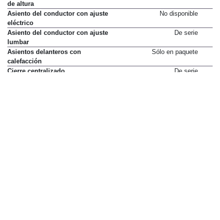
de altura
Asiento del conductor con ajuste
No disponible
eléctrico
Asiento del conductor con ajuste
De serie
lumbar
Asientos delanteros con
Sólo en paquete
calefacción
Cierre centralizado
De serie
Climatizador bizona con
De serie
aireadores traseros
Cortinas parasol traseras
De serie
Elevalunas electricos delanteros
De serie
Elevalunas electricos traseros
De serie
Encendido automático de luces
De serie
Reposabrazos central delantero
De serie
Reposabrazos central trasero
De serie
Retrovisores exteriores abatibles
De serie
electricamente
Retrovisores exteriores con
De serie
regulación eléctrica
Sensor de lluvia
De serie
Spots de lectura conductor y
De serie
pasajero