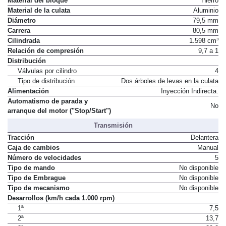
Material del bloque
Hierro
Material de la culata
Aluminio
Diámetro
79,5 mm
Carrera
80,5 mm
Cilindrada
1.598 cm³
Relación de compresión
9,7 a 1
Distribución
Válvulas por cilindro
4
Tipo de distribución
Dos árboles de levas en la culata
Alimentación
Inyección Indirecta.
Automatismo de parada y
No
arranque del motor ("Stop/Start")
Transmisión
Tracción
Delantera
Caja de cambios
Manual
Número de velocidades
5
Tipo de mando
No disponible
Tipo de Embrague
No disponible
Tipo de mecanismo
No disponible
Desarrollos (km/h cada 1.000 rpm)
1ª
7,5
2ª
13,7