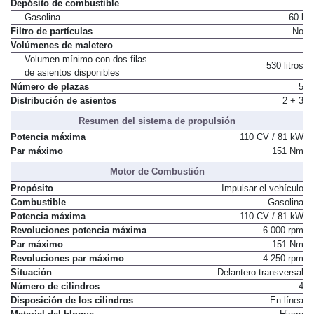
Depósito de combustible
Gasolina
60 l
Filtro de partículas
No
Volúmenes de maletero
Volumen mínimo con dos filas
530 litros
de asientos disponibles
Número de plazas
5
Distribución de asientos
2 + 3
Resumen del sistema de propulsión
Potencia máxima
110 CV / 81 kW
Par máximo
151 Nm
Motor de Combustión
Propósito
Impulsar el vehículo
Combustible
Gasolina
Potencia máxima
110 CV / 81 kW
Revoluciones potencia máxima
6.000 rpm
Par máximo
151 Nm
Revoluciones par máximo
4.250 rpm
Situación
Delantero transversal
Número de cilindros
4
Disposición de los cilindros
En línea