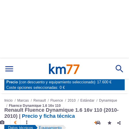
Precio
(con descuento y equipamiento seleccionado)
17.600 €
Marcas
Comparador de coches
Coste opciones seleccionadas:
0 €
Inicio
Marcas
Renault
Fluence
2010
Estándar
Dynamique
Fluence Dynamique 1.6 16v 110
Renault Fluence Dynamique 1.6 16v 110 (2010-
2010) |
Precio y ficha técnica
Datos técnicos
Equipamiento