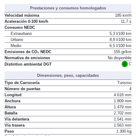
Prestaciones y consumos homologados
Velocidad máxima
185 km/h
Aceleración 0-100 km/h
11,7 s
Consumo NEDC
Extraurbano
5,3 l/100 km
Urbano
8,8 l/100 km
Medio
6,5 l/100 km
Emisiones de CO₂ NEDC
155 gr/km
Normativa de emisiones
No disponible
C
Distintivo ambiental DGT
Dimensiones, peso, capacidades
Tipo de Carrocería
Turismo
Número de puertas
4
Longitud
4.618 mm
Anchura
1.809 mm
Altura
1.479 mm
Batalla
2.702 mm
Vía delantera
1.541 mm
Vía trasera
1.563 mm
Peso
1.300 kg