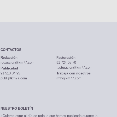
CONTACTOS
Redacción
Facturación
redaccion@km77.com
91 724 05 70
facturacion@km77.com
Publicidad
91 513 04 95
Trabaja con nosotros
publi@km77.com
rrhh@km77.com
NUESTRO BOLETÍN
¿Quieres estar al día de todo lo que hemos publicado durante la