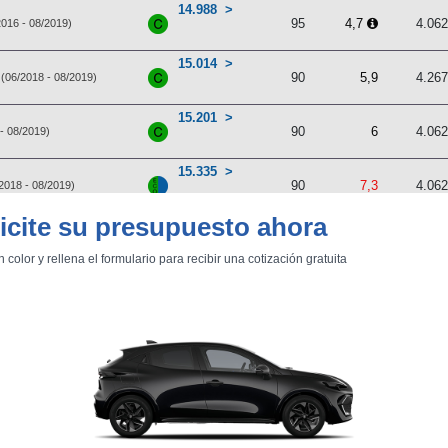
14.988
95
4,7
4.06
2016 - 08/2019)
15.014
90
5,9
4.26
(06/2018 - 08/2019)
15.201
90
6
4.06
- 08/2019)
15.335
90
7,3
4.06
2018 - 08/2019)
icite su presupuesto ahora
15.477
75
3,3
4.06
/2016 - 11/2018)
n color y rellena el formulario para recibir una cotización gratuita
15.513
95
4,7
4.26
(07/2016 - 11/2018)
15.691
75
4,9
4.06
8 - 08/2019)
15.726
90
6
4.26
06/2018 - 08/2019)
15.931