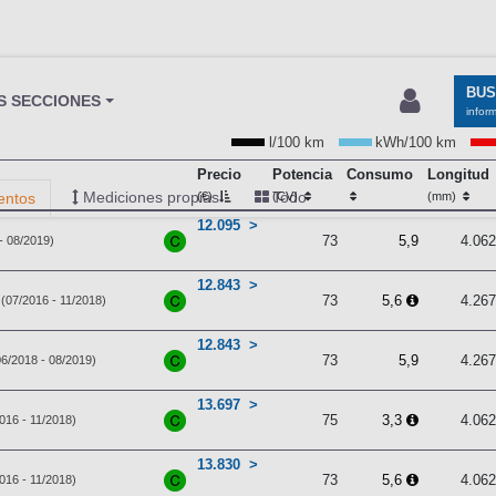
BU
S SECCIONES
infor
l/100 km
kWh/100 km
Precio
Potencia
Consumo
Longitud
Mediciones propias
Todo
entos
(€)
(CV)
(mm)
12.095
73
5,9
4.06
- 08/2019)
12.843
73
5,6
4.26
(07/2016 - 11/2018)
12.843
73
5,9
4.26
06/2018 - 08/2019)
13.697
75
3,3
4.06
016 - 11/2018)
13.830
73
5,6
4.06
016 - 11/2018)