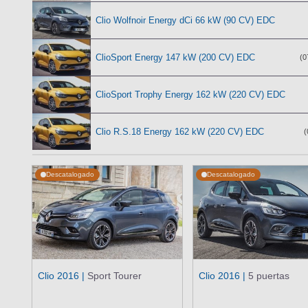
Clio Wolfnoir Energy dCi 66 kW (90 CV) EDC
ClioSport Energy 147 kW (200 CV) EDC
(0
ClioSport Trophy Energy 162 kW (220 CV) EDC
Clio R.S.18 Energy 162 kW (220 CV) EDC
(
Descatalogado
Descatalogado
Clio 2016 |
Sport Tourer
Clio 2016 |
5 puertas