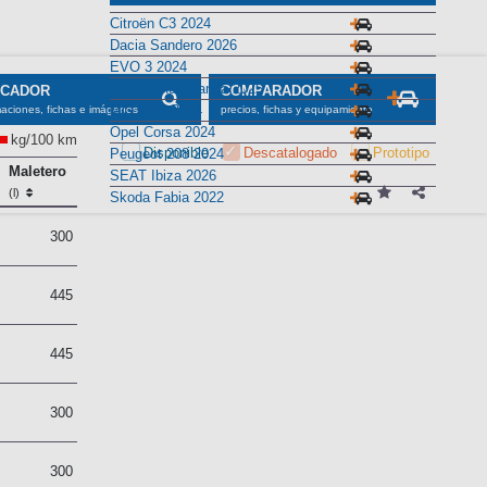
Citroën C3 2024
Dacia Sandero 2026
EVO 3 2024
Fiat Grande Panda 2025
SCADOR
COMPARADOR
MG MG3 2024
maciones, fichas e imágenes
precios, fichas y equipamiento
Opel Corsa 2024
kg/100 km
Disponible
Descatalogado
Prototipo
Peugeot 208 2024
Maletero
SEAT Ibiza 2026
(l)
Skoda Fabia 2022
2
300
7
445
7
445
2
300
2
300