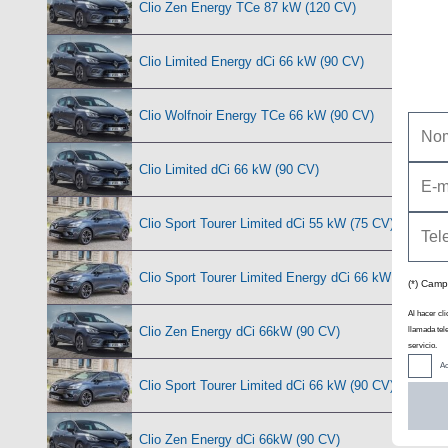
Clio Zen Energy TCe 87 kW (120 CV)
(07/
Clio Limited Energy dCi 66 kW (90 CV)
(07
Clio Wolfnoir Energy TCe 66 kW (90 CV)
(0
Clio Limited dCi 66 kW (90 CV)
(06/201
Clio Sport Tourer Limited dCi 55 kW (75 CV)
Clio Sport Tourer Limited Energy dCi 66 kW (90 CV)
(*) Camp
Al hacer cli
Clio Zen Energy dCi 66kW (90 CV)
llamada tel
(07/2
servicio.
Ac
Clio Sport Tourer Limited dCi 66 kW (90 CV)
Clio Zen Energy dCi 66kW (90 CV)
(06/2