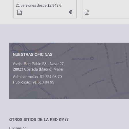
21 versiones desde 12.843 €
NUESTRAS OFICINAS
Avda. San Pablo 28 - Nave 27,
28823 Coslada (Madrid)
Mapa
Administración:
91 724 05 70
Publicidad:
91 513 04 95
OTROS SITIOS DE LA RED KM77
Coches77