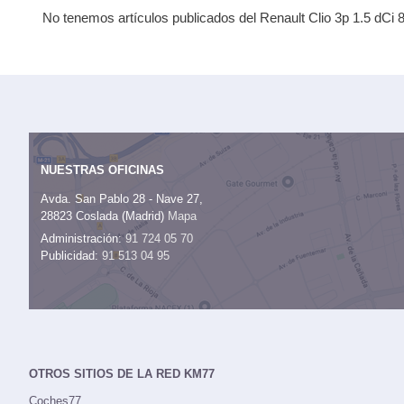
No tenemos artículos publicados del Renault Clio 3p 1.5 dCi 
NUESTRAS OFICINAS
Avda. San Pablo 28 - Nave 27,
28823 Coslada (Madrid)
Mapa
Administración:
91 724 05 70
Publicidad:
91 513 04 95
OTROS SITIOS DE LA RED KM77
Coches77