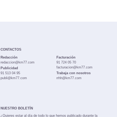
CONTACTOS
Redacción
Facturación
redaccion@km77.com
91 724 05 70
facturacion@km77.com
Publicidad
91 513 04 95
Trabaja con nosotros
publi@km77.com
rrhh@km77.com
NUESTRO BOLETÍN
¿Quieres estar al día de todo lo que hemos publicado durante la