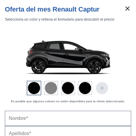
Oferta del mes Renault Captur
Selecciona un color y rellena el formulario para descubrir el precio
Marcas
Comparador de coches
Inicio
Marcas
Renault
Captur
2024
Estándar
Renault Captur (2024) |
Fotos Interiores
Exteriores
Interiores
Técnicas
Es posible que algunos colores no estén disponibles para la oferta seleccionada.
Techno E-Tech Hybrid -
18 fotos