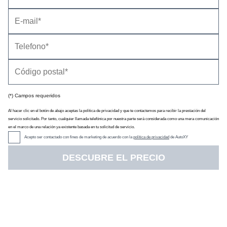
(*) Campos requeridos
Al hacer clic en el botón de abajo aceptas la política de privacidad y que te contactemos para recibir la prestación del
servicio solicitado. Por tanto, cualquier llamada telefónica por nuestra parte será considerada como una mera comunicación
en el marco de una relación ya existente basada en tu solicitud de servicio.
Acepto ser contactado con fines de marketing de acuerdo con la
política de privacidad
de AutoXY
DESCUBRE EL PRECIO