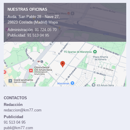
NUESTRAS OFICINAS
Avda. San Pablo 28 - Nave 27,
28823 Coslada (Madrid)
Mapa
Administración:
91 724 05 70
Publicidad:
91 513 04 95
CONTACTOS
Redacción
redaccion@km77.com
Publicidad
91 513 04 95
publi@km77.com