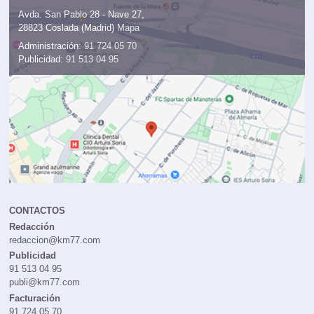
Avda. San Pablo 28 - Nave 27,
28823 Coslada (Madrid)
Mapa
Administración:
91 724 05 70
Publicidad:
91 513 04 95
CONTACTOS
Redacción
redaccion@km77.com
Publicidad
91 513 04 95
publi@km77.com
Facturación
91 724 05 70