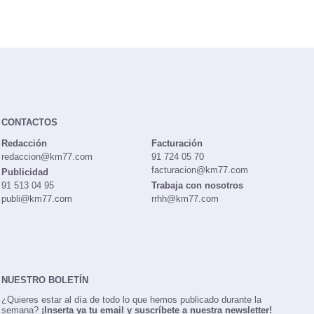
CONTACTOS
Redacción
Facturación
redaccion@km77.com
91 724 05 70
facturacion@km77.com
Publicidad
91 513 04 95
Trabaja con nosotros
publi@km77.com
rrhh@km77.com
NUESTRO BOLETÍN
¿Quieres estar al día de todo lo que hemos publicado durante la
semana?
¡Inserta ya tu email y suscríbete a nuestra newsletter!