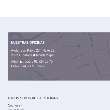
NUESTRAS OFICINAS
Avda. San Pablo 28 - Nave 27,
28823 Coslada (Madrid)
Mapa
Administración:
91 724 05 70
Publicidad:
91 513 04 95
OTROS SITIOS DE LA RED KM77
Coches77