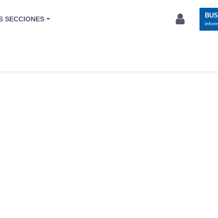
BU
S SECCIONES
infor