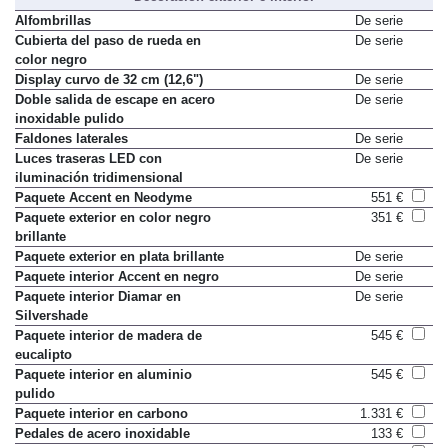
Alfombrillas
De serie
Cubierta del paso de rueda en
De serie
color negro
Display curvo de 32 cm (12,6")
De serie
Doble salida de escape en acero
De serie
inoxidable pulido
Faldones laterales
De serie
Luces traseras LED con
De serie
iluminación tridimensional
Paquete Accent en Neodyme
551 €
Paquete exterior en color negro
351 €
brillante
Paquete exterior en plata brillante
De serie
Paquete interior Accent en negro
De serie
Paquete interior Diamar en
De serie
Silvershade
Paquete interior de madera de
545 €
eucalipto
Paquete interior en aluminio
545 €
pulido
Paquete interior en carbono
1.331 €
Pedales de acero inoxidable
133 €