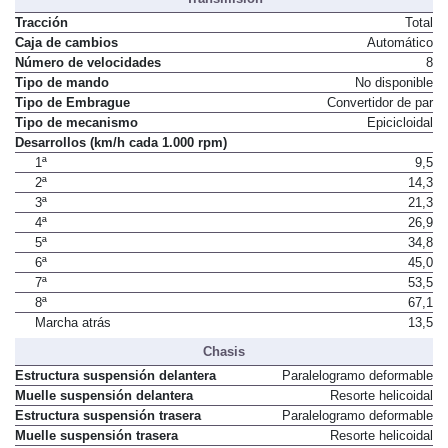
Tracción
Total
Caja de cambios
Automático
Número de velocidades
8
Tipo de mando
No disponible
Tipo de Embrague
Convertidor de par
Tipo de mecanismo
Epicicloidal
Desarrollos (km/h cada 1.000 rpm)
1ª
9,5
2ª
14,3
3ª
21,3
4ª
26,9
5ª
34,8
6ª
45,0
7ª
53,5
8ª
67,1
Marcha atrás
13,5
Chasis
Estructura suspensión delantera
Paralelogramo deformable
Muelle suspensión delantera
Resorte helicoidal
Estructura suspensión trasera
Paralelogramo deformable
Muelle suspensión trasera
Resorte helicoidal