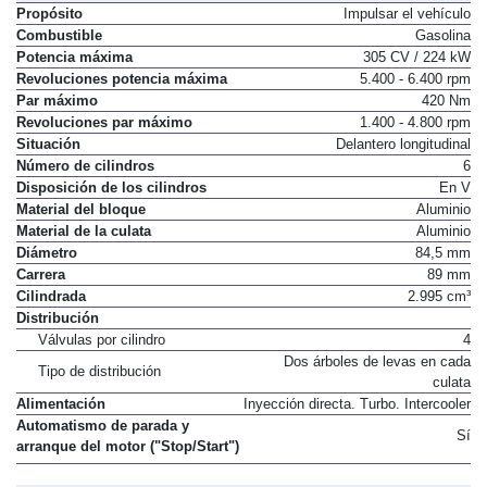
Propósito
Impulsar el vehículo
Combustible
Gasolina
Potencia máxima
305 CV / 224 kW
Revoluciones potencia máxima
5.400 - 6.400 rpm
Par máximo
420 Nm
Revoluciones par máximo
1.400 - 4.800 rpm
Situación
Delantero longitudinal
Número de cilindros
6
Disposición de los cilindros
En V
Material del bloque
Aluminio
Material de la culata
Aluminio
Diámetro
84,5 mm
Carrera
89 mm
Cilindrada
2.995 cm³
Distribución
Válvulas por cilindro
4
Dos árboles de levas en cada
Tipo de distribución
culata
Alimentación
Inyección directa. Turbo. Intercooler
Automatismo de parada y
Sí
arranque del motor ("Stop/Start")