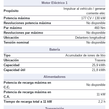
Motor Eléctrico 1
Impulsar al vehículo / generar
Propósito
corriente eléc
Potencia máxima
177 CV / 130 kW
Revoluciones potencia máxima
No disponible
Par máximo
460 Nm
Revoluciones par máximo
No disponible
Ubicación
Delantero longitudinal
Tensión nominal
No disponible
Batería
Tipo
Acumulador de iones de litio
Ubicación
Trasera
Capacidad
25,9 kWh
Capacidad útil
21,8 kWh
Alimentadores
Potencia de recarga máxima en
No disponible
C.C.
Potencia de recarga máxima en
11 kW
C.A.
Tiempo de recarga total a 11 kW
2,2 h
Transmisión