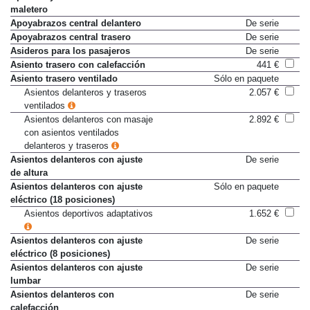
maletero
Apoyabrazos central delantero
De serie
Apoyabrazos central trasero
De serie
Asideros para los pasajeros
De serie
Asiento trasero con calefacción
441 €
Asiento trasero ventilado
Sólo en paquete
Asientos delanteros y traseros
2.057 €
ventilados
Asientos delanteros con masaje
2.892 €
con asientos ventilados
delanteros y traseros
Asientos delanteros con ajuste
De serie
de altura
Asientos delanteros con ajuste
Sólo en paquete
eléctrico (18 posiciones)
Asientos deportivos adaptativos
1.652 €
Asientos delanteros con ajuste
De serie
eléctrico (8 posiciones)
Asientos delanteros con ajuste
De serie
lumbar
Asientos delanteros con
De serie
calefacción