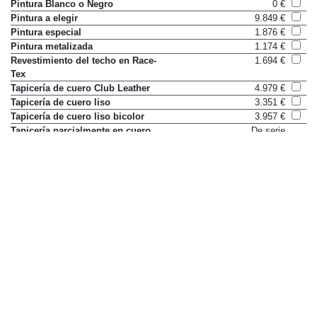
Pintura Blanco o Negro
0 €
Pintura a elegir
9.849 €
Pintura especial
1.876 €
Pintura metalizada
1.174 €
Revestimiento del techo en Race-
1.694 €
Tex
Tapicería de cuero Club Leather
4.979 €
Tapicería de cuero liso
3.351 €
Tapicería de cuero liso bicolor
3.957 €
Tapicería parcialmente en cuero
De serie
Tiradores de puertas pintados en
De serie
color exterior
Volante con calefacción
272 €
Volante deportivo GT Sports
551 €
calefactable
Volante de cuero
De serie
Volante deportivo GT Sports de
Sólo en paquete
cuero
Volante deportivo GT Sports
551 €
calefactable
Equipaje y transporte
4 anillas de amarre en maletero
Sólo en paquete