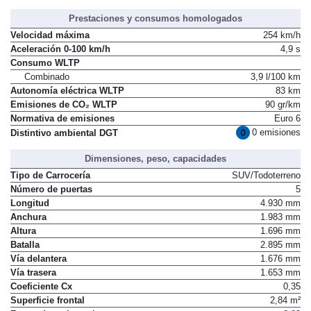
Prestaciones y consumos homologados
Velocidad máxima
254 km/h
Aceleración 0-100 km/h
4,9 s
Consumo WLTP
Combinado
3,9 l/100 km
Autonomía eléctrica WLTP
83 km
Emisiones de CO₂ WLTP
90 gr/km
Normativa de emisiones
Euro 6
0 emisiones
Distintivo ambiental DGT
Dimensiones, peso, capacidades
Tipo de Carrocería
SUV/Todoterreno
Número de puertas
5
Longitud
4.930 mm
Anchura
1.983 mm
Altura
1.696 mm
Batalla
2.895 mm
Vía delantera
1.676 mm
Vía trasera
1.653 mm
Coeficiente Cx
0,35
Superficie frontal
2,84 m²