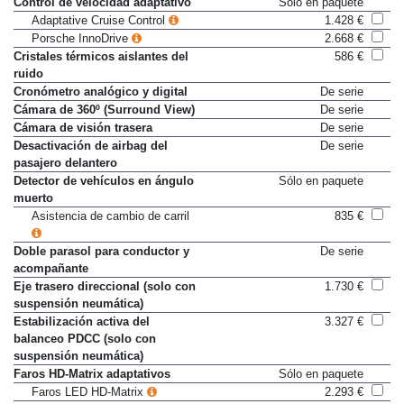
Control de velocidad adaptativo
Sólo en paquete
Adaptative Cruise Control
1.428 €
Porsche InnoDrive
2.668 €
Cristales térmicos aislantes del
586 €
ruido
Cronómetro analógico y digital
De serie
Cámara de 360º (Surround View)
De serie
Cámara de visión trasera
De serie
Desactivación de airbag del
De serie
pasajero delantero
Detector de vehículos en ángulo
Sólo en paquete
muerto
Asistencia de cambio de carril
835 €
Doble parasol para conductor y
De serie
acompañante
Eje trasero direccional (solo con
1.730 €
suspensión neumática)
Estabilización activa del
3.327 €
balanceo PDCC (solo con
suspensión neumática)
Faros HD-Matrix adaptativos
Sólo en paquete
Faros LED HD-Matrix
2.293 €