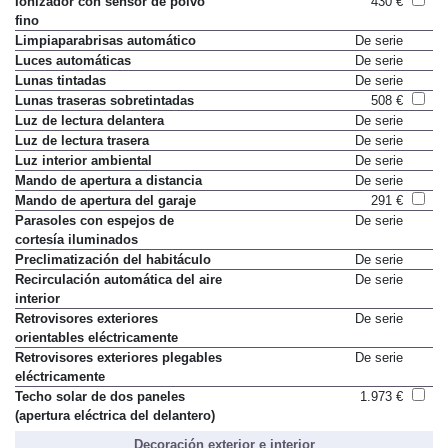
Ionizador con sensor de polvo
430 €
fino
Limpiaparabrisas automático
De serie
Luces automáticas
De serie
Lunas tintadas
De serie
Lunas traseras sobretintadas
508 €
Luz de lectura delantera
De serie
Luz de lectura trasera
De serie
Luz interior ambiental
De serie
Mando de apertura a distancia
De serie
Mando de apertura del garaje
291 €
Parasoles con espejos de
De serie
cortesía iluminados
Preclimatización del habitáculo
De serie
Recirculación automática del aire
De serie
interior
Retrovisores exteriores
De serie
orientables eléctricamente
Retrovisores exteriores plegables
De serie
eléctricamente
Techo solar de dos paneles
1.973 €
(apertura eléctrica del delantero)
Decoración exterior e interior