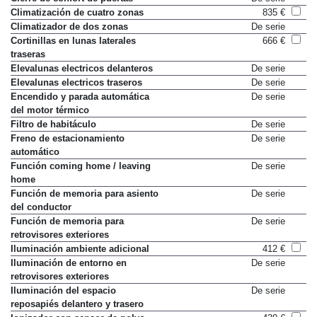
Climatización de cuatro zonas
835 €
Climatizador de dos zonas
De serie
Cortinillas en lunas laterales
666 €
traseras
Elevalunas electricos delanteros
De serie
Elevalunas electricos traseros
De serie
Encendido y parada automática
De serie
del motor térmico
Filtro de habitáculo
De serie
Freno de estacionamiento
De serie
automático
Función coming home / leaving
De serie
home
Función de memoria para asiento
De serie
del conductor
Función de memoria para
De serie
retrovisores exteriores
Iluminación ambiente adicional
412 €
Iluminación de entorno en
De serie
retrovisores exteriores
Iluminación del espacio
De serie
reposapiés delantero y trasero