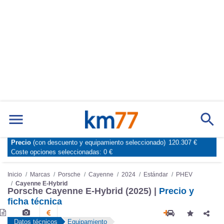
Precio
(con descuento y equipamiento seleccionado)
120.307 €
Marcas
Comparador de coches
Coste opciones seleccionadas:
0 €
Inicio
Marcas
Porsche
Cayenne
2024
Estándar
PHEV
Cayenne E-Hybrid
Porsche Cayenne E-Hybrid (2025) |
Precio y
ficha técnica
Datos técnicos
Equipamiento