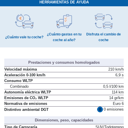
HERRAMIENTAS DE AYUDA
¿Cuánto gastas en tu
Disfruta el cambio de
¿Cuánto vale tu coche?
coche al año?
coche
Prestaciones y consumos homologados
Velocidad máxima
210 km/h
Aceleración 0-100 km/h
6,9 s
Consumo WLTP
Combinado
0,5 l/100 km
Autonomía eléctrica WLTP
114 km
Emisiones de CO₂ WLTP
14 gr/km
Normativa de emisiones
Euro 6
0 emisiones
Distintivo ambiental DGT
Dimensiones, peso, capacidades
Tipo de Carrocería
SUV/Todoterreno