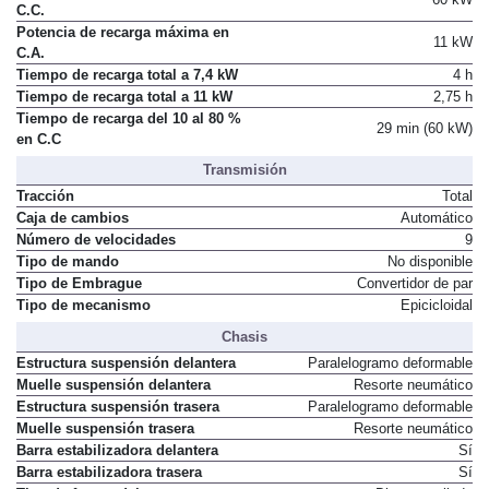
C.C.
Potencia de recarga máxima en
11 kW
C.A.
Tiempo de recarga total a 7,4 kW
4 h
Tiempo de recarga total a 11 kW
2,75 h
Tiempo de recarga del 10 al 80 %
29 min (60 kW)
en C.C
Transmisión
Tracción
Total
Caja de cambios
Automático
Número de velocidades
9
Tipo de mando
No disponible
Tipo de Embrague
Convertidor de par
Tipo de mecanismo
Epicicloidal
Chasis
Estructura suspensión delantera
Paralelogramo deformable
Muelle suspensión delantera
Resorte neumático
Estructura suspensión trasera
Paralelogramo deformable
Muelle suspensión trasera
Resorte neumático
Barra estabilizadora delantera
Sí
Barra estabilizadora trasera
Sí