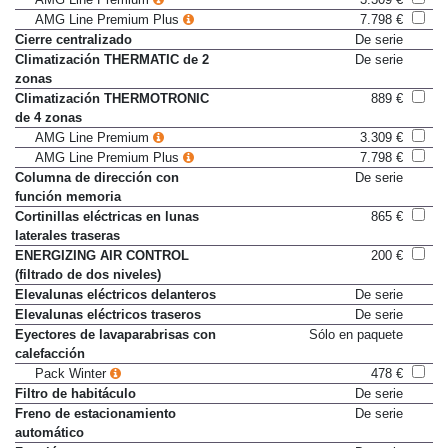
AMG Line Premium Plus
7.798 €
Cierre centralizado
De serie
Climatización THERMATIC de 2
De serie
zonas
Climatización THERMOTRONIC
889 €
de 4 zonas
AMG Line Premium
3.309 €
AMG Line Premium Plus
7.798 €
Columna de dirección con
De serie
función memoria
Cortinillas eléctricas en lunas
865 €
laterales traseras
ENERGIZING AIR CONTROL
200 €
(filtrado de dos niveles)
Elevalunas eléctricos delanteros
De serie
Elevalunas eléctricos traseros
De serie
Eyectores de lavaparabrisas con
Sólo en paquete
calefacción
Pack Winter
478 €
Filtro de habitáculo
De serie
Freno de estacionamiento
De serie
automático