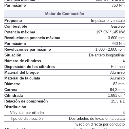
Par máximo
750 Nm
Motor de Combustión
Propósito
Impulsar el vehículo
Combustible
Gasóleo
Potencia máxima
197 CV / 145 kW
Revoluciones potencia máxima
3.600 rpm
Par máximo
440 Nm
Revoluciones par máximo
1.800 - 2.800 rpm
Situación
Delantero longitudinal
Número de cilindros
4
Disposición de los cilindros
En línea
Material del bloque
Aluminio
Material de la culata
Aluminio
Diámetro
82 mm
Carrera
94,3 mm
Cilindrada
1.993 cm³
Relación de compresión
15,5 a 1
Distribución
Válvulas por cilindro
4
Tipo de distribución
Dos árboles de levas en la culata
Inyección directa por conducto