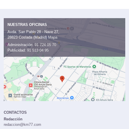
NUESTRAS OFICINAS
Avda. San Pablo 28 - Nave 27,
28823 Coslada (Madrid)
Mapa
Administración:
91 724 05 70
Publicidad:
91 513 04 95
CONTACTOS
Redacción
redaccion@km77.com