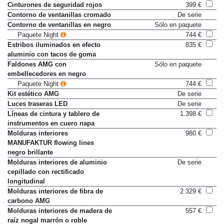
Cinturones de seguridad rojos
399 €
Contorno de ventanillas cromado
De serie
Contorno de ventanillas en negro
Sólo en paquete
Paquete Night
744 €
Estribos iluminados en efecto
835 €
aluminio con tacos de goma
Faldones AMG con
Sólo en paquete
embellecedores en negro
Paquete Night
744 €
Kit estético AMG
De serie
Luces traseras LED
De serie
Líneas de cintura y tablero de
1.398 €
instrumentos en cuero napa
Molduras interiores
980 €
MANUFAKTUR flowing lines
negro brillante
Molduras interiores de aluminio
De serie
cepillado con rectificado
longitudinal
Molduras interiores de fibra de
2.329 €
carbono AMG
Molduras interiores de madera de
557 €
raíz nogal marrón o roble