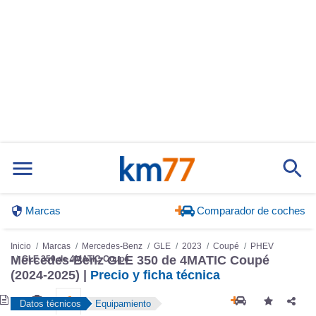
Marcas
Comparador de coches
Inicio
Marcas
Mercedes-Benz
GLE
2023
Coupé
PHEV
Mercedes-Benz GLE 350 de 4MATIC Coupé
GLE 350 de 4MATIC Coupé
(2024-2025) |
Precio y ficha técnica
Datos técnicos
Equipamiento