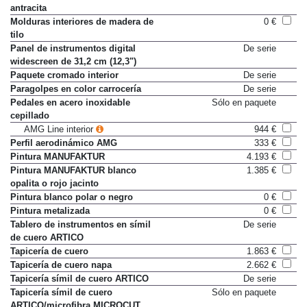
antracita
Molduras interiores de madera de
0 €
tilo
Panel de instrumentos digital
De serie
widescreen de 31,2 cm (12,3")
Paquete cromado interior
De serie
Paragolpes en color carrocería
De serie
Pedales en acero inoxidable
Sólo en paquete
cepillado
AMG Line interior
944 €
Perfil aerodinámico AMG
333 €
Pintura MANUFAKTUR
4.193 €
Pintura MANUFAKTUR blanco
1.385 €
opalita o rojo jacinto
Pintura blanco polar o negro
0 €
Pintura metalizada
0 €
Tablero de instrumentos en símil
De serie
de cuero ARTICO
Tapicería de cuero
1.863 €
Tapicería de cuero napa
2.662 €
Tapicería símil de cuero ARTICO
De serie
Tapicería símil de cuero
Sólo en paquete
ARTICO/microfibra MICROCUT