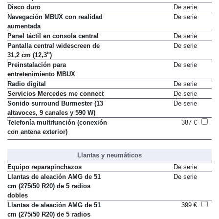
Disco duro
De serie
Navegación MBUX con realidad
De serie
aumentada
Panel táctil en consola central
De serie
Pantalla central widescreen de
De serie
31,2 cm (12,3")
Preinstalación para
De serie
entretenimiento MBUX
Radio digital
De serie
Servicios Mercedes me connect
De serie
Sonido surround Burmester (13
De serie
altavoces, 9 canales y 590 W)
Telefonía multifunción (conexión
387 €
con antena exterior)
Llantas y neumáticos
Equipo reparapinchazos
De serie
Llantas de aleación AMG de 51
De serie
cm (275/50 R20) de 5 radios
dobles
Llantas de aleación AMG de 51
399 €
cm (275/50 R20) de 5 radios