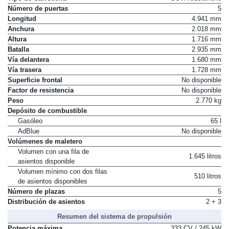
Número de puertas
5
Longitud
4.941 mm
Anchura
2.018 mm
Altura
1.716 mm
Batalla
2.935 mm
Vía delantera
1.680 mm
Vía trasera
1.728 mm
Superficie frontal
No disponible
Factor de resistencia
No disponible
Peso
2.770 kg
Depósito de combustible
Gasóleo
65 l
AdBlue
No disponible
Volúmenes de maletero
Volumen con una fila de
1.645 litros
asientos disponible
Volumen mínimo con dos filas
510 litros
de asientos disponibles
Número de plazas
5
Distribución de asientos
2 + 3
Resumen del sistema de propulsión
Potencia máxima
333 CV / 245 kW