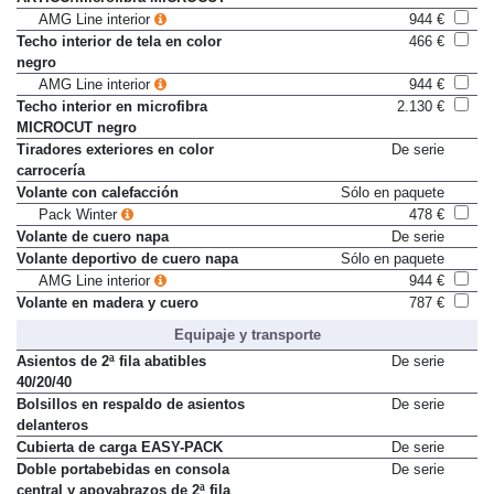
AMG Line interior
944 €
Techo interior de tela en color
466 €
negro
AMG Line interior
944 €
Techo interior en microfibra
2.130 €
MICROCUT negro
Tiradores exteriores en color
De serie
carrocería
Volante con calefacción
Sólo en paquete
Pack Winter
478 €
Volante de cuero napa
De serie
Volante deportivo de cuero napa
Sólo en paquete
AMG Line interior
944 €
Volante en madera y cuero
787 €
Equipaje y transporte
Asientos de 2ª fila abatibles
De serie
40/20/40
Bolsillos en respaldo de asientos
De serie
delanteros
Cubierta de carga EASY-PACK
De serie
Doble portabebidas en consola
De serie
central y apoyabrazos de 2ª fila