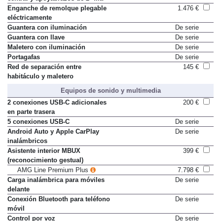
Enganche de remolque plegable
1.476 €
eléctricamente
Guantera con iluminación
De serie
Guantera con llave
De serie
Maletero con iluminación
De serie
Portagafas
De serie
Red de separación entre
145 €
habitáculo y maletero
Equipos de sonido y multimedia
2 conexiones USB-C adicionales
200 €
en parte trasera
5 conexiones USB-C
De serie
Android Auto y Apple CarPlay
De serie
inalámbricos
Asistente interior MBUX
399 €
(reconocimiento gestual)
AMG Line Premium Plus
7.798 €
Carga inalámbrica para móviles
De serie
delante
Conexión Bluetooth para teléfono
De serie
móvil
Control por voz
De serie