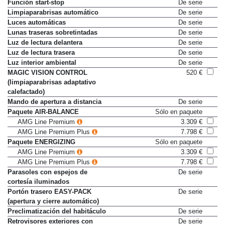
Función start-stop
De serie
Limpiaparabrisas automático
De serie
Luces automáticas
De serie
Lunas traseras sobretintadas
De serie
Luz de lectura delantera
De serie
Luz de lectura trasera
De serie
Luz interior ambiental
De serie
MAGIC VISION CONTROL
520 €
(limpiaparabrisas adaptativo
calefactado)
Mando de apertura a distancia
De serie
Paquete AIR-BALANCE
Sólo en paquete
AMG Line Premium
3.309 €
AMG Line Premium Plus
7.798 €
Paquete ENERGIZING
Sólo en paquete
AMG Line Premium
3.309 €
AMG Line Premium Plus
7.798 €
Parasoles con espejos de
De serie
cortesía iluminados
Portón trasero EASY-PACK
De serie
(apertura y cierre automático)
Preclimatización del habitáculo
De serie
Retrovisores exteriores con
De serie