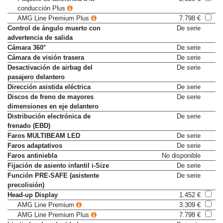
conducción Plus
AMG Line Premium Plus
7.798 €
Control de ángulo muerto con
De serie
advertencia de salida
Cámara 360°
De serie
Cámara de visión trasera
De serie
Desactivación de airbag del
De serie
pasajero delantero
Dirección asistida eléctrica
De serie
Discos de freno de mayores
De serie
dimensiones en eje delantero
Distribución electrónica de
De serie
frenado (EBD)
Faros MULTIBEAM LED
De serie
Faros adaptativos
De serie
Faros antiniebla
No disponible
Fijación de asiento infantil i-Size
De serie
Función PRE-SAFE (asistente
De serie
precolisión)
Head-up Display
1.452 €
AMG Line Premium
3.309 €
AMG Line Premium Plus
7.798 €