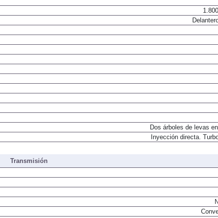
1.800
Delantero
Dos árboles de levas en
Inyección directa. Turbo
Transmisión
N
Conve