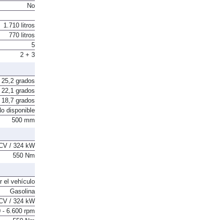
No
1.710 litros
770 litros
5
2 + 3
25,2 grados
22,1 grados
18,7 grados
o disponible
500 mm
CV / 324 kW
550 Nm
r el vehículo
Gasolina
CV / 324 kW
 - 6.600 rpm