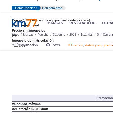
Datos técnicos
Equipamiento
Precio
(con descuento y equipamiento seleccionado)
MARCAS
REVISTA/BLOG
OTRA
Descuento oficial
Precio sin impuestos
Inicio
Marcas
Porsche
Cayenne
2018
Estándar
S
Cayen
IVA
Impuesto de matriculación
Información
Fotos
Precios, datos y equipami
Tarifa de
Prestacio
Velocidad máxima
Aceleración 0-100 km/h