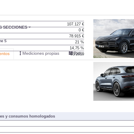
107.127 €
BU
S SECCIONES
0 €
infor
78.915 €
ne S
21 %
14,75 %
Mediciones propias
Todo
entos
03/2019
nes y consumos homologados