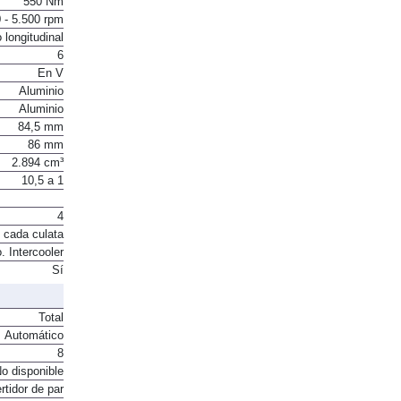
550 Nm
 - 5.500 rpm
 longitudinal
6
En V
Aluminio
Aluminio
84,5 mm
86 mm
2.894 cm³
10,5 a 1
4
 cada culata
. Intercooler
Sí
Total
Automático
8
o disponible
rtidor de par