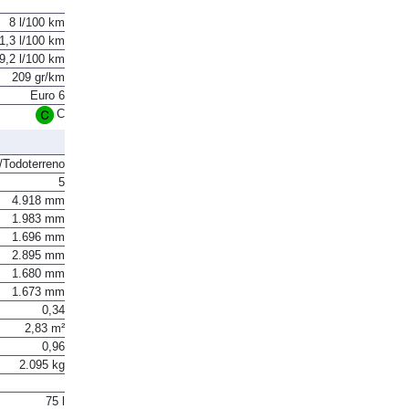
8 l/100 km
1,3 l/100 km
9,2 l/100 km
209 gr/km
Euro 6
C
Todoterreno
5
4.918 mm
1.983 mm
1.696 mm
2.895 mm
1.680 mm
1.673 mm
0,34
2,83 m²
0,96
2.095 kg
75 l