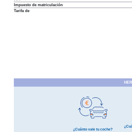
Impuesto de matriculación
Tarifa de
HER
¿Cuá
¿Cuánto vale tu coche?