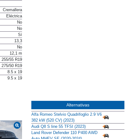
Cremallera
Eléctrica
No
No
Sí
13,3
No
12,1 m
255/55 R19
275/50 R19
8.5 x 19
9.5 x 19
Alternativas
Alfa Romeo Stelvio Quadrifoglio 2.9 V6
382 kW (520 CV) (2023)
Audi Q8 S line 55 TFSI (2023)
Land Rover Defender 110 P400 AWD
Auto MHEV SE (2020-2024)