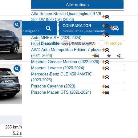
Alternativas
Alfa Romeo Stelvio Quadrifoglio 2.9 V6
382 kW (520 CV) (2023)
Audi Q8 S line 55 TFSI (2023)
SCADOR
COMPARADOR
maciones, fichas e imágenes
precios, fichas y equipamiento
Land Rover Defender 110 P400 AWD
Auto MHEV SE (2020-2024)
Disponible
Descatalogado
Prototipo
Land Rover Discovery P360 MHEV
AWD Auto Metropolitan Edition 7 plazas
(2021-2024)
Maserati Grecale Modena (2022-2026)
Maserati Levante (2020-2024)
Mercedes-Benz GLE 450 4MATIC
(2023-2026)
Porsche Cayenne (2023)
Porsche Macan GTS (2021-2024)
265 km/h
5,2 s