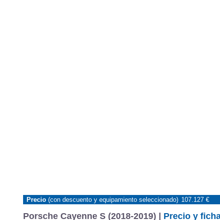
Precio
(con descuento y equipamiento seleccionado)
107.127 €
Porsche Cayenne S (2018-2019) |
Precio y fich