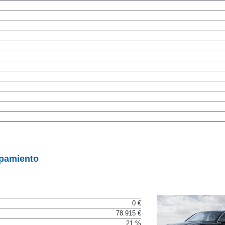
ipamiento
0 €
78.915 €
21 %