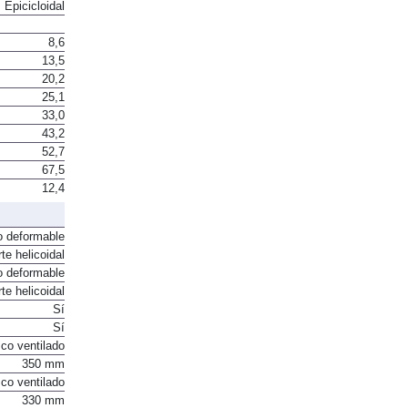
Epicicloidal
8,6
13,5
20,2
25,1
33,0
43,2
52,7
67,5
12,4
o deformable
te helicoidal
o deformable
te helicoidal
Sí
Sí
co ventilado
350 mm
co ventilado
330 mm