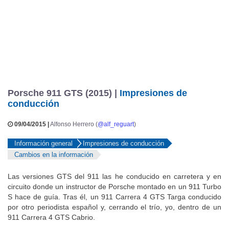
Conducimos el GTS por carreteras de
09-01-2015
Andalucía y el circuito de Ascari
NUESTRAS OFICINAS
Avda. San Pablo 28 - Nave 27,
28823 Coslada (Madrid)
Mapa
Administración:
91 724 05 70
Publicidad:
91 513 04 95