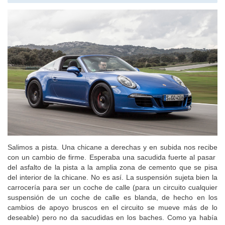
DriveMatch
DriveK
ASPECTOS LEGALES
Política de cookies
Condiciones Legales
Política de privacidad
Cambiar preferencias de privacidad
NUESTRO BOLETÍN
¿Quieres estar al día de todo lo que hemos publicado durante la
semana?
¡Inserta ya tu email y suscríbete a nuestra newsletter!
Suscríbase a nuestro boletín
© Copyright 1999-2026 DRIVEK SOLUTION S.L.