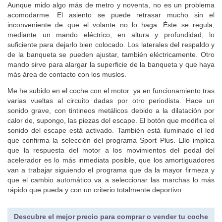
CONTACTOS
Redacción
redaccion@km77.com
Publicidad
91 513 04 95
publi@km77.com
Facturación
91 724 05 70
facturacion@km77.com
Trabaja con nosotros
rrhh@km77.com
OTROS SITIOS DE LA RED KM77
Coches77