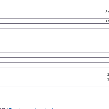
Resor
Dis
Dis
2
3