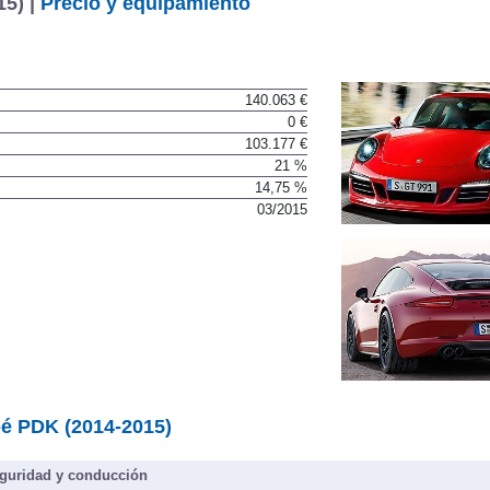
5) |
Precio y equipamiento
140.063 €
0 €
103.177 €
21 %
14,75 %
03/2015
é PDK (2014-2015)