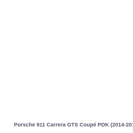
MARCAS
REVISTA/BLOG
OTRA
Inicio
Marcas
Porsche
911
2012
Coupé
Carrera GTS
911
Información
Fotos
Precios, datos y equipami
Porsche 911 Carrera GTS Coupé PDK (2014-201