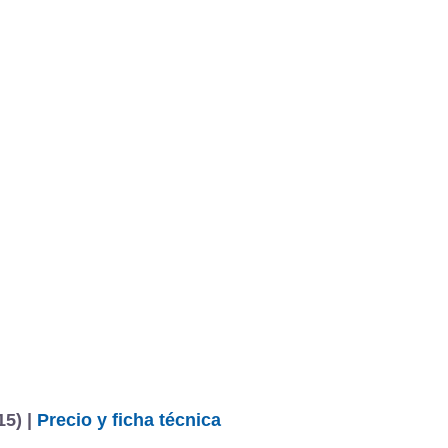
BU
S SECCIONES
infor
 Carrera GTS Coupé PDK
Mediciones propias
Todo
entos
5) |
Precio y ficha técnica