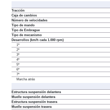
Automatismo de parada y arranque del motor ("Stop/Start")
Tracción
Caja de cambios
Número de velocidades
Tipo de mando
Tipo de Embrague
Tipo de mecanismo
Desarrollos (km/h cada 1.000 rpm)
1ª
2ª
3ª
4ª
5ª
6ª
7ª
Marcha atrás
Estructura suspensión delantera
Muelle suspensión delantera
Estructura suspensión trasera