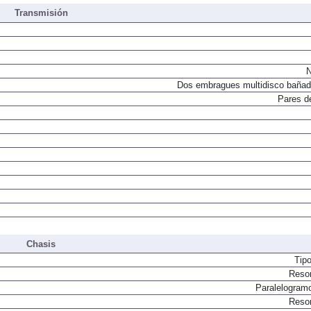
Transmisión
N
Dos embragues multidisco bañad
Pares d
Chasis
Tip
Resor
Paralelogram