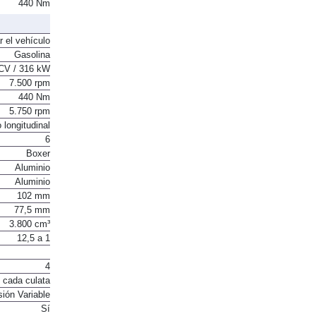
CV / 316 kW
440 Nm
r el vehículo
Gasolina
CV / 316 kW
7.500 rpm
440 Nm
5.750 rpm
 longitudinal
6
Boxer
Aluminio
Aluminio
102 mm
77,5 mm
3.800 cm³
12,5 a 1
4
 cada culata
sión Variable