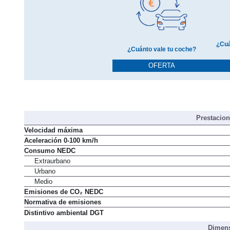
¿Cuá
¿Cuánto vale tu coche?
OFERTA
Prestacio
Velocidad máxima
Aceleración 0-100 km/h
Consumo NEDC
Extraurbano
Urbano
Medio
Emisiones de CO₂ NEDC
Normativa de emisiones
Distintivo ambiental DGT