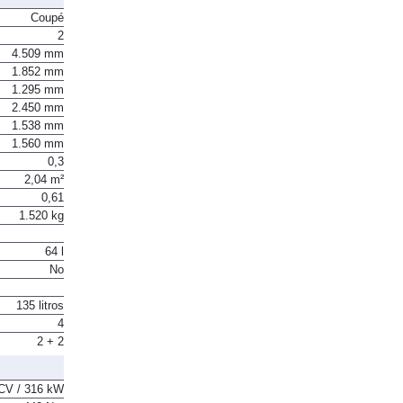
Coupé
2
4.509 mm
1.852 mm
1.295 mm
2.450 mm
1.538 mm
1.560 mm
0,3
2,04 m²
0,61
1.520 kg
64 l
No
135 litros
4
2 + 2