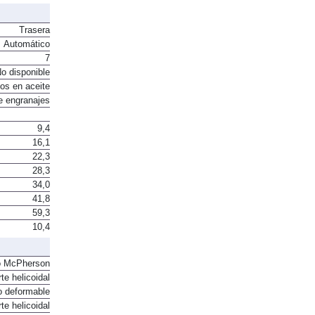
Sí
Trasera
Automático
7
o disponible
os en aceite
e engranajes
9,4
16,1
22,3
28,3
34,0
41,8
59,3
10,4
o McPherson
te helicoidal
o deformable