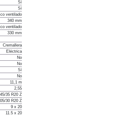
te helicoidal
Sí
Sí
co ventilado
340 mm
co ventilado
330 mm
Cremallera
Eléctrica
No
No
Sí
No
11,1 m
2,55
45/35 R20 Z
05/30 R20 Z
9 x 20
11.5 x 20