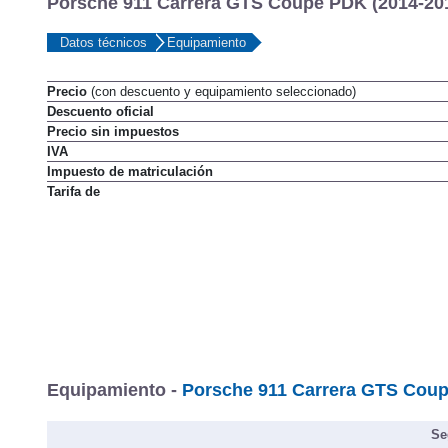
Porsche 911 Carrera GTS Coupé PDK (2014-201
Datos técnicos
Equipamiento
Precio
(con descuento y equipamiento seleccionado)
Descuento oficial
Precio sin impuestos
IVA
Impuesto de matriculación
Tarifa de
Equipamiento -
Porsche 911 Carrera GTS Coup