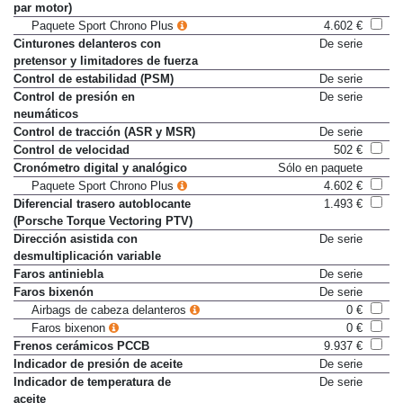
par motor)
Paquete Sport Chrono Plus
4.602 €
Cinturones delanteros con
De serie
pretensor y limitadores de fuerza
Control de estabilidad (PSM)
De serie
Control de presión en
De serie
neumáticos
Control de tracción (ASR y MSR)
De serie
Control de velocidad
502 €
Cronómetro digital y analógico
Sólo en paquete
Paquete Sport Chrono Plus
4.602 €
Diferencial trasero autoblocante
1.493 €
(Porsche Torque Vectoring PTV)
Dirección asistida con
De serie
desmultiplicación variable
Faros antiniebla
De serie
Faros bixenón
De serie
Airbags de cabeza delanteros
0 €
Faros bixenon
0 €
Frenos cerámicos PCCB
9.937 €
Indicador de presión de aceite
De serie
Indicador de temperatura de
De serie
aceite