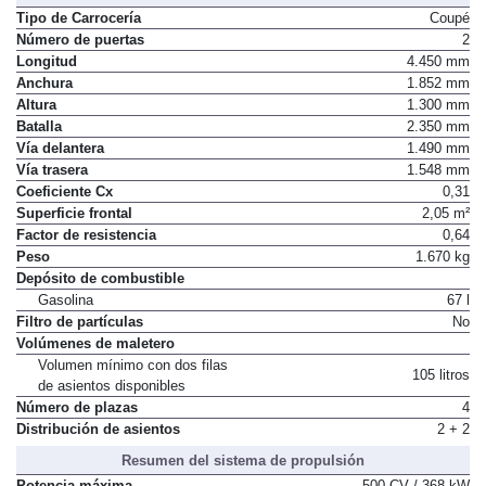
Tipo de Carrocería
Coupé
Número de puertas
2
Longitud
4.450 mm
Anchura
1.852 mm
Altura
1.300 mm
Batalla
2.350 mm
Vía delantera
1.490 mm
Vía trasera
1.548 mm
Coeficiente Cx
0,31
Superficie frontal
2,05 m²
Factor de resistencia
0,64
Peso
1.670 kg
Depósito de combustible
Gasolina
67 l
Filtro de partículas
No
Volúmenes de maletero
Volumen mínimo con dos filas
105 litros
de asientos disponibles
Número de plazas
4
Distribución de asientos
2 + 2
Resumen del sistema de propulsión
Potencia máxima
500 CV / 368 kW