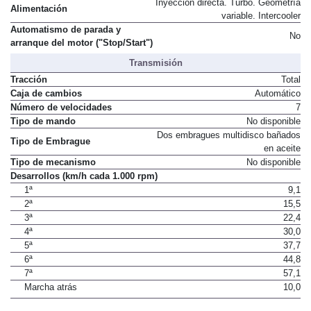
Inyección directa. Turbo. Geometría
Alimentación
variable. Intercooler
Automatismo de parada y
No
arranque del motor ("Stop/Start")
Transmisión
Tracción
Total
Caja de cambios
Automático
Número de velocidades
7
Tipo de mando
No disponible
Dos embragues multidisco bañados
Tipo de Embrague
en aceite
Tipo de mecanismo
No disponible
Desarrollos (km/h cada 1.000 rpm)
1ª
9,1
2ª
15,5
3ª
22,4
4ª
30,0
5ª
37,7
6ª
44,8
7ª
57,1
Marcha atrás
10,0