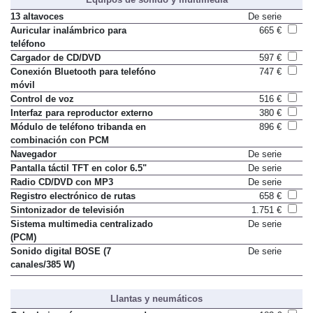
13 altavoces
De serie
Auricular inalámbrico para
665 €
teléfono
Cargador de CD/DVD
597 €
Conexión Bluetooth para telefóno
747 €
móvil
Control de voz
516 €
Interfaz para reproductor externo
380 €
Módulo de teléfono tribanda en
896 €
combinación con PCM
Navegador
De serie
Pantalla táctil TFT en color 6.5"
De serie
Radio CD/DVD con MP3
De serie
Registro electrónico de rutas
658 €
Sintonizador de televisión
1.751 €
Sistema multimedia centralizado
De serie
(PCM)
Sonido digital BOSE (7
De serie
canales/385 W)
Llantas y neumáticos