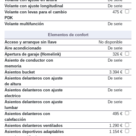
Volante con ajuste longitudinal
De serie
Volante con levas para el cambio
475 €
PDK
Volante multifunción
De serie
Elementos de confort
Acceso y arranque sin llave
No disponible
Aire acondicionado
De serie
Apertura de garaje (Homelink)
326 €
Asiento de conductor con
De serie
memoria
Asientos bucket
3.394 €
Asientos delanteros con ajuste
De serie
de altura
Asientos delanteros con ajuste
De serie
electrico
Asientos delanteros con ajuste
De serie
lumbar
Asientos delanteros con
495 €
calefacción
Asientos delanteros ventilados
1.290 €
Asientos deportivos adaptables
1.154 €