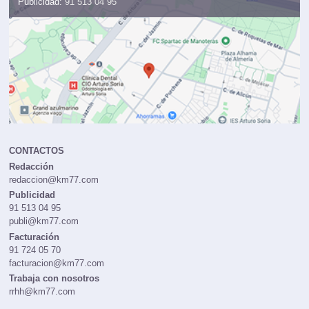
Publicidad:
91 513 04 95
CONTACTOS
Redacción
redaccion@km77.com
Publicidad
91 513 04 95
publi@km77.com
Facturación
91 724 05 70
facturacion@km77.com
Trabaja con nosotros
rrhh@km77.com