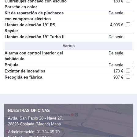
Cubrebujes cóncavo con escudo
183 €
Porsche en color
Kit de reparación de pinchazos
De serie
con compresor eléctrico
Llantas de aleación 19" RS
4.005 €
Spyder
Llantas de aleación 19" Turbo II
De serie
Varios
Alarma con control interior del
De serie
habitáculo
Brújula
De serie
Extintor de incendios
170 €
Recogida en fábrica
937 €
NUESTRAS OFICINAS
Avda. San Pablo 28 - Nave 27,
28823 Coslada (Madrid)
Mapa
Administración:
91 724 05 70