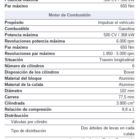
Par máximo
650 Nm
Motor de Combustión
Propósito
Impulsar el vehículo
Combustible
Gasolina
Potencia máxima
500 CV / 368 kW
Revoluciones potencia máxima
6.000 rpm
Par máximo
650 Nm
Revoluciones par máximo
1.950 - 5.000 rpm
Situación
Trasero longitudinal
Número de cilindros
6
Disposición de los cilindros
Boxer
Material del bloque
Aluminio
Material de la culata
Aluminio
Diámetro
102 mm
Carrera
77,5 mm
Cilindrada
3.800 cm³
Relación de compresión
9,8 a 1
Distribución
Válvulas por cilindro
4
Dos árboles de levas en cada
Tipo de distribución
culata