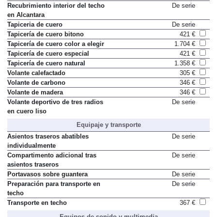
Recubrimiento interior del techo
De serie
en Alcantara
Tapiceria de cuero
De serie
Tapicería de cuero bitono
421 €
Tapicería de cuero color a elegir
1.704 €
Tapicería de cuero especial
421 €
Tapicería de cuero natural
1.358 €
Volante calefactado
305 €
Volante de carbono
346 €
Volante de madera
346 €
Volante deportivo de tres radios
De serie
en cuero liso
Equipaje y transporte
Asientos traseros abatibles
De serie
individualmente
Compartimento adicional tras
De serie
asientos traseros
Portavasos sobre guantera
De serie
Preparación para transporte en
De serie
techo
Transporte en techo
367 €
Equipos de sonido y multimedia