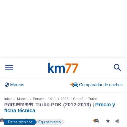
Marcas
Comparador de coches
Inicio
Marcas
Porsche
911
2008
Coupé
Turbo
Porsche 911 Turbo PDK (2012-2013) |
Precio y
911 Turbo PDK
ficha técnica
Datos técnicos
Equipamiento