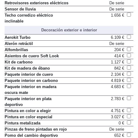
Retrovisores exteriores eléctricos
De serie
Sensor de lluvia
De serie
Techo corredizo eléctrico
1.656 €
inclinable
Decoración exterior e interior
Aerokit Turbo
6.109 €
Alerón retráctil
De serie
Alfombrillas
204 €
Asientos de cuero Soft Look
414 €
Kit de carbono
1.127 €
Kit de madera de ébano
842 €
Paquete interior de cuero
2.104 €
Paquete interior en carbono
4.819 €
Paquete interior en madera
4.683 €
oscura mate
Paquete interior en plata
2.783 €
deportivo
Pintura en color a elegir
4.751 €
Pintura en color especial
3.027 €
Pintura metalizada
0 €
Pinzas de freno pintadas en rojo
De serie
Pomo del cambio deportivo
652 €