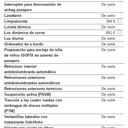
Interruptor para desconexión de
De serie
airbag pasajero
Lavafaros
De serie
Limpialuneta
394 €
Luneta térmica
De serie
Luz dinámica de curva
801 €
Luz diurna
De serie
Ordenador de a bordo
De serie
Preparación para anclaje de silla
De serie
de niños ISOFIX en asiento de
pasajero
Retrovisor interior
De serie
antideslumbrante automático
Retrovisores exteriores
De serie
antideslumbrantes automáticos
Retrovisores exteriores termicos
De serie
Suspensión activa (PASM)
De serie
Tracción a las cuatro ruedas con
De serie
embrague de discos múltiples
(PTM)
Ventanillas laterales con
De serie
tratamiento hidrófobo
Volante con ajuste en altura
De serie