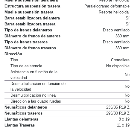
Muelle suspensión delantera
Resorte helicoidal
Estructura suspensión trasera
Paralelogramo deformable
Muelle suspensión trasera
Resorte helicoidal
Barra estabilizadora delantera
Sí
Barra estabilizadora trasera
Sí
Tipo de frenos delanteros
Disco ventilado
Diámetro de frenos delanteros
330 mm
Tipo de frenos traseros
Disco ventilado
Diámetro de frenos traseros
330 mm
Dirección
Tipo
Cremallera
Tipo de asistencia
No disponible
Asistencia en función de la
No
velocidad
Desmultiplicacion en función de
No
la velocidad
Desmultiplicación no lineal
No
Dirección a las cuatro ruedas
No
Neumáticos delanteros
235/35 R19 Z
Neumáticos traseros
295/30 R19 Z
Llantas delanteras
8 x 19
Llantas Traseras
11 x 19