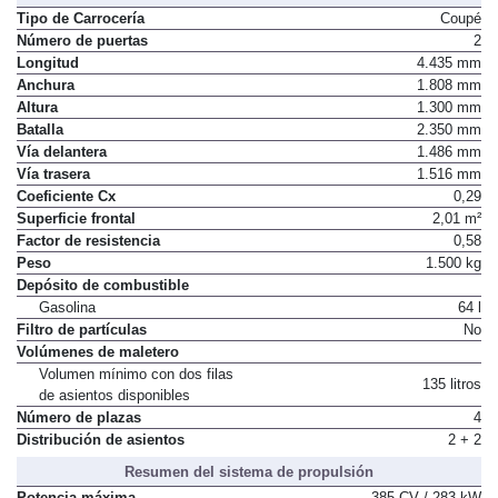
Tipo de Carrocería
Coupé
Número de puertas
2
Longitud
4.435 mm
Anchura
1.808 mm
Altura
1.300 mm
Batalla
2.350 mm
Vía delantera
1.486 mm
Vía trasera
1.516 mm
Coeficiente Cx
0,29
Superficie frontal
2,01 m²
Factor de resistencia
0,58
Peso
1.500 kg
Depósito de combustible
Gasolina
64 l
Filtro de partículas
No
Volúmenes de maletero
Volumen mínimo con dos filas
135 litros
de asientos disponibles
Número de plazas
4
Distribución de asientos
2 + 2
Resumen del sistema de propulsión
Potencia máxima
385 CV / 283 kW