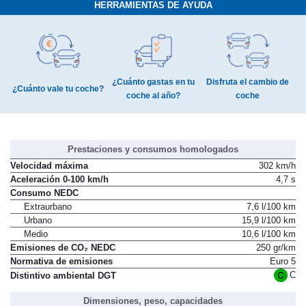
HERRAMIENTAS DE AYUDA
¿Cuánto gastas en tu
Disfruta el cambio de
¿Cuánto vale tu coche?
coche al año?
coche
Prestaciones y consumos homologados
Velocidad máxima
302 km/h
Aceleración 0-100 km/h
4,7 s
Consumo NEDC
Extraurbano
7,6 l/100 km
Urbano
15,9 l/100 km
Medio
10,6 l/100 km
Emisiones de CO₂ NEDC
250 gr/km
Normativa de emisiones
Euro 5
C
Distintivo ambiental DGT
Dimensiones, peso, capacidades