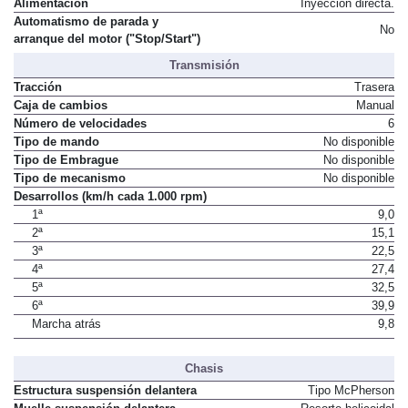
Alimentación
Inyección directa.
Automatismo de parada y
No
arranque del motor ("Stop/Start")
Transmisión
Tracción
Trasera
Caja de cambios
Manual
Número de velocidades
6
Tipo de mando
No disponible
Tipo de Embrague
No disponible
Tipo de mecanismo
No disponible
Desarrollos (km/h cada 1.000 rpm)
1ª
9,0
2ª
15,1
3ª
22,5
4ª
27,4
5ª
32,5
6ª
39,9
Marcha atrás
9,8
Chasis
Estructura suspensión delantera
Tipo McPherson