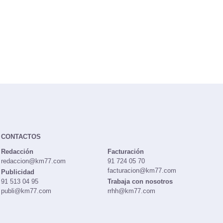
CONTACTOS
Redacción
Facturación
redaccion@km77.com
91 724 05 70
facturacion@km77.com
Publicidad
91 513 04 95
Trabaja con nosotros
publi@km77.com
rrhh@km77.com