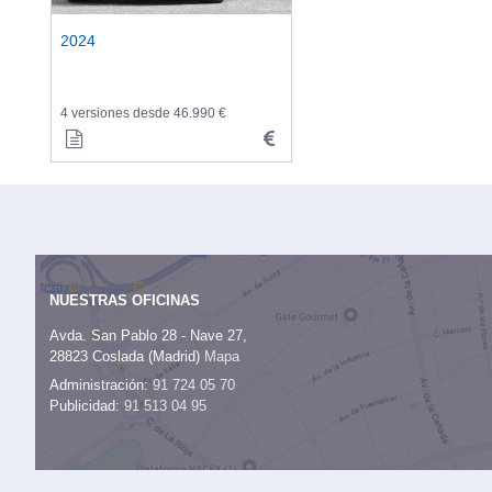
2024
4 versiones desde 46.990 €
NUESTRAS OFICINAS
Avda. San Pablo 28 - Nave 27,
28823 Coslada (Madrid)
Mapa
Administración:
91 724 05 70
Publicidad:
91 513 04 95