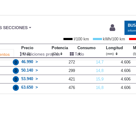
BU
S SECCIONES
infor
l/100 km
kWh/100 km
Precio
Potencia
Consumo
Longitud
M
Mediciones propias
Todo
entos
(€)
(CV)
(mm)
(l
46.990
272
14,7
4.606
50.140
299
14,8
4.606
53.940
421
15,9
4.606
63.650
476
16,8
4.606