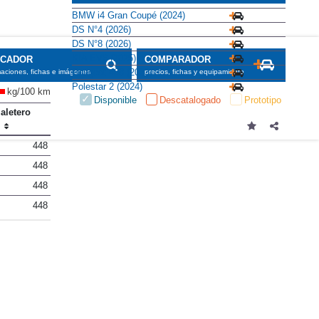
BMW i4 Gran Coupé (2024)
DS N°4 (2026)
DS N°8 (2026)
KIA EV6 (2025)
SCADOR
COMPARADOR
Peugeot 408 (2023)
maciones, fichas e imágenes
precios, fichas y equipamiento
Polestar 2 (2024)
kg/100 km
Disponible
Descatalogado
Prototipo
aletero
)
448
448
448
448