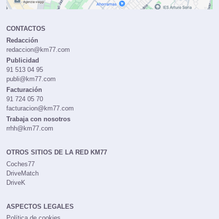
CONTACTOS
Redacción
redaccion@km77.com
Publicidad
91 513 04 95
publi@km77.com
Facturación
91 724 05 70
facturacion@km77.com
Trabaja con nosotros
rrhh@km77.com
OTROS SITIOS DE LA RED KM77
Coches77
DriveMatch
DriveK
ASPECTOS LEGALES
Política de cookies