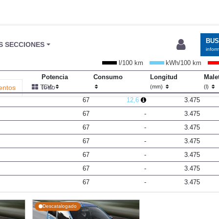
BU
S SECCIONES
infor
l/100 km
kWh/100 km
Potencia
Consumo
Longitud
Male
Todo
entos
(CV)
(mm)
(l)
67
12,6
3.475
67
-
3.475
67
-
3.475
67
-
3.475
67
-
3.475
67
-
3.475
67
-
3.475
Descatalogado