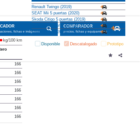
Renault Twingo (2019)
SEAT Mii 5 puertas (2020)
Skoda Citigo 5 puertas (2019)
Volkswagen up! 5 puertas (2020)
SCADOR
COMPARADOR
smart forfour (2020)
maciones, fichas e imágenes
precios, fichas y equipamiento
kg/100 km
Disponible
Descatalogado
Prototipo
tero
166
166
166
166
166
166
166