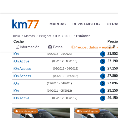
MARCAS
REVISTA/BLOG
OTRA
Inicio
Marcas
Peugeot
iOn
2011
Estándar
Coche
Precio
Información
Fotos
Precios, datos y equipami
(€)
21.852
iOn
(09/2016 - 01/2020)
23.190
iOn Active
(09/2012 - 09/2016)
27.150
iOn Access
(05/2012 - 09/2012)
27.890
iOn Access
(09/2012 - 02/2013)
27.896
iOn
(12/2010 - 04/2011)
29.150
iOn
(04/2011 - 05/2012)
29.150
iOn Active
(05/2012 - 09/2012)
Descatalogado
Descatalogado