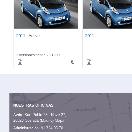
2011 |
Active
2011
2 versiones desde 23.190 €
NUESTRAS OFICINAS
Avda. San Pablo 28 - Nave 27,
28823 Coslada (Madrid)
Mapa
Administración:
91 724 05 70