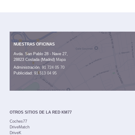
NUESTRAS OFICINAS
Avda. San Pablo 28 - Nave 27,
28823 Coslada (Madrid)
Mapa
Administración:
91 724 05 70
Publicidad:
91 513 04 95
OTROS SITIOS DE LA RED KM77
Coches77
DriveMatch
DriveK