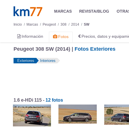
MARCAS
REVISTA/BLOG
OTRA
Inicio
Marcas
Peugeot
308
2014
SW
Información
Precios, datos y equipami
Fotos
Peugeot 308 SW (2014) |
Fotos Exteriores
Exteriores
Interiores
1.6 e-HDi 115 -
12 fotos