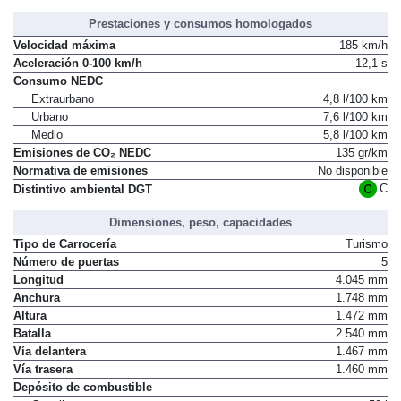
Prestaciones y consumos homologados
Velocidad máxima
185 km/h
Aceleración 0-100 km/h
12,1 s
Consumo NEDC
Extraurbano
4,8 l/100 km
Urbano
7,6 l/100 km
Medio
5,8 l/100 km
Emisiones de CO₂ NEDC
135 gr/km
Normativa de emisiones
No disponible
C
Distintivo ambiental DGT
Dimensiones, peso, capacidades
Tipo de Carrocería
Turismo
Número de puertas
5
Longitud
4.045 mm
Anchura
1.748 mm
Altura
1.472 mm
Batalla
2.540 mm
Vía delantera
1.467 mm
Vía trasera
1.460 mm
Depósito de combustible