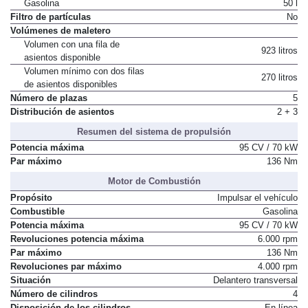
Gasolina
50 l
Filtro de partículas
No
Volúmenes de maletero
Volumen con una fila de
923 litros
asientos disponible
Volumen mínimo con dos filas
270 litros
de asientos disponibles
Número de plazas
5
Distribución de asientos
2 + 3
Resumen del sistema de propulsión
Potencia máxima
95 CV / 70 kW
Par máximo
136 Nm
Motor de Combustión
Propósito
Impulsar el vehículo
Combustible
Gasolina
Potencia máxima
95 CV / 70 kW
Revoluciones potencia máxima
6.000 rpm
Par máximo
136 Nm
Revoluciones par máximo
4.000 rpm
Situación
Delantero transversal
Número de cilindros
4
Disposición de los cilindros
En línea