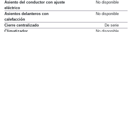
Asiento del conductor con ajuste
No disponible
eléctrico
Asientos delanteros con
No disponible
calefacción
Cierre centralizado
De serie
Climatizador
No disponible
Elevalunas electricos delanteros
De serie
Elevalunas electricos traseros
No disponible
Espejos exteriores plegables
No disponible
eléctricamente
Lector de mapas delantero
De serie
Limpiaparabrisas automático
No disponible
Luces automáticas
No disponible
Lunas tintadas
De serie
Lunas traseras sobretintadas
De serie
(Pack VIP)
Mando de apertura a distancia
De serie
Parasoles delanteros con espejo
De serie
de cortesía y tapa
Retrovisores exteriores con
De serie
regulación eléctrica
Tiradores interiores cromados
De serie
Toma de 12 voltios
De serie