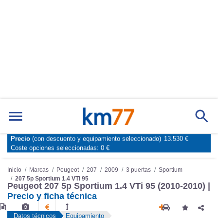
Precio
(con descuento y equipamiento seleccionado)
13.530 €
Marcas
Comparador de coches
Coste opciones seleccionadas:
0 €
Inicio
Marcas
Peugeot
207
2009
3 puertas
Sportium
207 5p Sportium 1.4 VTi 95
Peugeot 207 5p Sportium 1.4 VTi 95 (2010-2010) |
Precio y ficha técnica
Datos técnicos
Equipamiento