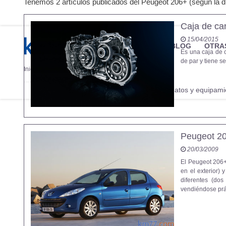
Tenemos 2 artículos publicados del Peugeot 206+ (según la di
Caja de ca
15/04/2015
MARCAS
REVISTA/BLOG
OTRA
Es una caja de 
de par y tiene se
Inicio
Marcas
Peugeot
206+
Fotos
Precios, datos y equipami
Información
Peugeot 20
20/03/2009
El Peugeot 206+
en el exterior) 
diferentes (do
vendiéndose prá