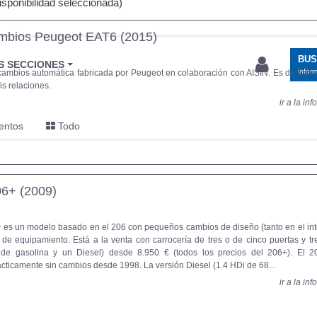
sponibilidad seleccionada)
mbios Peugeot EAT6 (2015)
BU
S SECCIONES
infor
cambios automática fabricada por Peugeot en colaboración con AISIN. Es de tipo 
is relaciones.
ir a la in
entos
Todo
6+ (2009)
 es un modelo basado en el 206 con pequeños cambios de diseño (tanto en el int
y de equipamiento. Está a la venta con carrocería de tres o de cinco puertas y t
s de gasolina y un Diesel) desde 8.950 € (todos los precios del 206+). El 2
cticamente sin cambios desde 1998. La versión Diesel (1.4 HDi de 68...
ir a la in