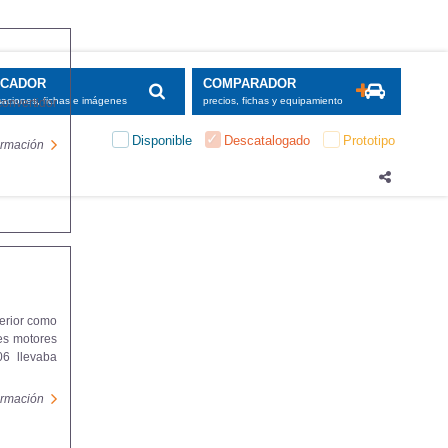
SCADOR
COMPARADOR
maciones, fichas e imágenes
precios, fichas y equipamiento
convertidor
Disponible
Descatalogado
Prototipo
formación
erior como
res motores
06 llevaba
formación