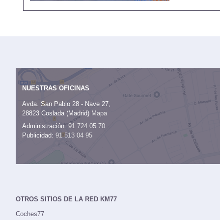
NUESTRAS OFICINAS
Avda. San Pablo 28 - Nave 27,
28823 Coslada (Madrid)
Mapa
Administración:
91 724 05 70
Publicidad:
91 513 04 95
OTROS SITIOS DE LA RED KM77
Coches77