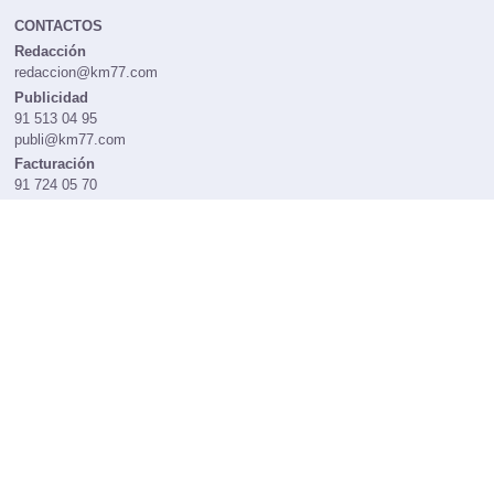
CONTACTOS
Redacción
redaccion@km77.com
Publicidad
91 513 04 95
publi@km77.com
Facturación
91 724 05 70
facturacion@km77.com
Trabaja con nosotros
rrhh@km77.com
OTROS SITIOS DE LA RED KM77
Coches77
DriveMatch
DriveK
ASPECTOS LEGALES
Política de cookies
Condiciones Legales