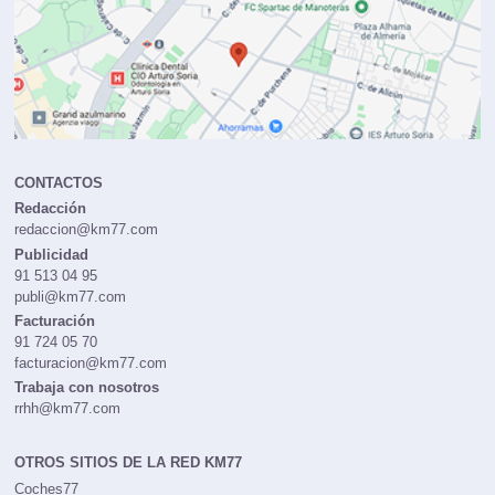
CONTACTOS
Redacción
redaccion@km77.com
Publicidad
91 513 04 95
publi@km77.com
Facturación
91 724 05 70
facturacion@km77.com
Trabaja con nosotros
rrhh@km77.com
OTROS SITIOS DE LA RED KM77
Coches77