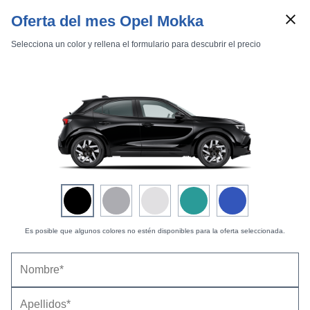
Oferta del mes Opel Mokka
Selecciona un color y rellena el formulario para descubrir el precio
Marcas
Comparador de coches
Inicio
Marcas
Opel
Mokka
2025
Estándar
GSE
Opel Mokka GSE (2025) |
Fotos Exteriores
Exteriores
Interiores
Es posible que algunos colores no estén disponibles para la oferta seleccionada.
Mokka GSE -
6 fotos