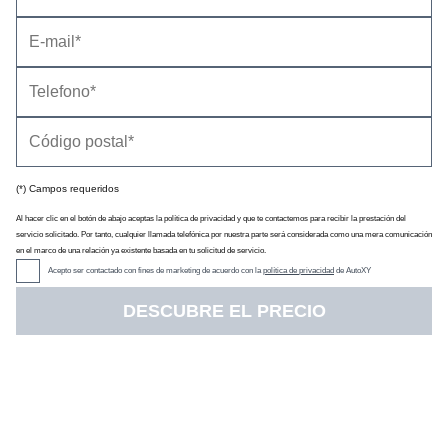
(*) Campos requeridos
Al hacer clic en el botón de abajo aceptas la política de privacidad y que te contactemos para recibir la prestación del
servicio solicitado. Por tanto, cualquier llamada telefónica por nuestra parte será considerada como una mera comunicación
en el marco de una relación ya existente basada en tu solicitud de servicio.
Acepto ser contactado con fines de marketing de acuerdo con la
política de privacidad
de AutoXY
DESCUBRE EL PRECIO