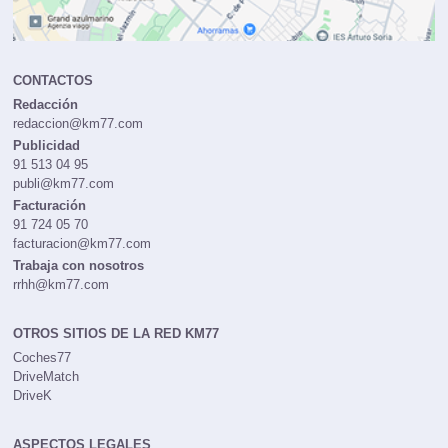
CONTACTOS
Redacción
redaccion@km77.com
Publicidad
91 513 04 95
publi@km77.com
Facturación
91 724 05 70
facturacion@km77.com
Trabaja con nosotros
rrhh@km77.com
OTROS SITIOS DE LA RED KM77
Coches77
DriveMatch
DriveK
ASPECTOS LEGALES