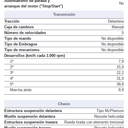
Automatismo de parada y
No
arranque del motor ("Stop/Start")
Transmisión
Tracción
Delantera
Caja de cambios
Manual
Número de velocidades
5
Tipo de mando
No disponible
Tipo de Embrague
No disponible
Tipo de mecanismo
No disponible
Desarrollos (km/h cada 1.000 rpm)
1ª
7,9
2ª
15,0
3ª
22,2
4ª
31,0
5ª
38,8
Marcha atrás
8,9
Chasis
Estructura suspensión delantera
Tipo McPherson
Muelle suspensión delantera
Resorte helicoidal
Estructura suspensión trasera
Rueda tirada con elemento torsional
Muelle suspensión trasera
Resorte helicoidal