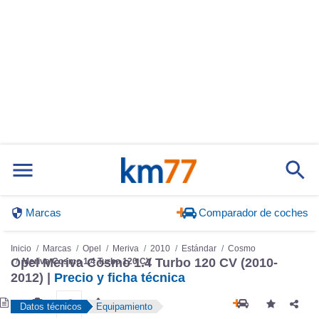
Marcas
Comparador de coches
Inicio
Marcas
Opel
Meriva
2010
Estándar
Cosmo
Opel Meriva Cosmo 1.4 Turbo 120 CV (2010-
Meriva Cosmo 1.4 Turbo 120 CV
2012) |
Precio y ficha técnica
Datos técnicos
Equipamiento