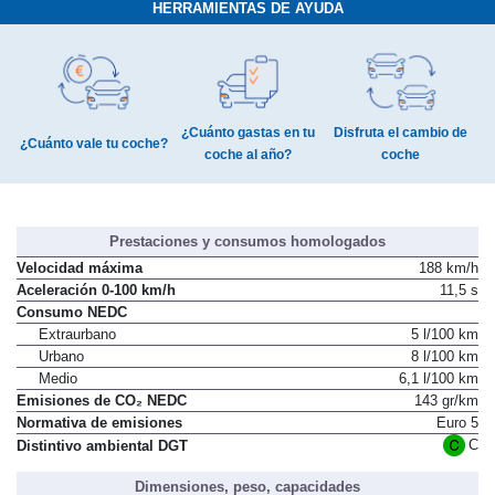
HERRAMIENTAS DE AYUDA
¿Cuánto gastas en tu
Disfruta el cambio de
¿Cuánto vale tu coche?
coche al año?
coche
Prestaciones y consumos homologados
Velocidad máxima
188 km/h
Aceleración 0-100 km/h
11,5 s
Consumo NEDC
Extraurbano
5 l/100 km
Urbano
8 l/100 km
Medio
6,1 l/100 km
Emisiones de CO₂ NEDC
143 gr/km
Normativa de emisiones
Euro 5
C
Distintivo ambiental DGT
Dimensiones, peso, capacidades