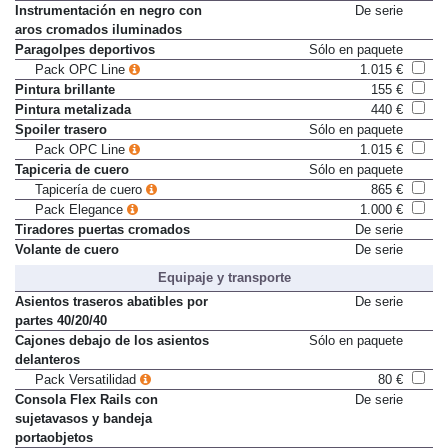
Instrumentación en negro con
De serie
aros cromados iluminados
Paragolpes deportivos
Sólo en paquete
Pack OPC Line
1.015 €
Pintura brillante
155 €
Pintura metalizada
440 €
Spoiler trasero
Sólo en paquete
Pack OPC Line
1.015 €
Tapiceria de cuero
Sólo en paquete
Tapicería de cuero
865 €
Pack Elegance
1.000 €
Tiradores puertas cromados
De serie
Volante de cuero
De serie
Equipaje y transporte
Asientos traseros abatibles por
De serie
partes 40/20/40
Cajones debajo de los asientos
Sólo en paquete
delanteros
Pack Versatilidad
80 €
Consola Flex Rails con
De serie
sujetavasos y bandeja
portaobjetos