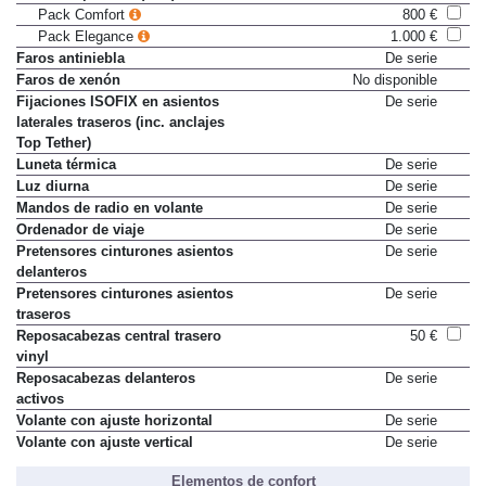
Pack Comfort
800 €
Pack Elegance
1.000 €
Faros antiniebla
De serie
Faros de xenón
No disponible
Fijaciones ISOFIX en asientos
De serie
laterales traseros (inc. anclajes
Top Tether)
Luneta térmica
De serie
Luz diurna
De serie
Mandos de radio en volante
De serie
Ordenador de viaje
De serie
Pretensores cinturones asientos
De serie
delanteros
Pretensores cinturones asientos
De serie
traseros
Reposacabezas central trasero
50 €
vinyl
Reposacabezas delanteros
De serie
activos
Volante con ajuste horizontal
De serie
Volante con ajuste vertical
De serie
Elementos de confort