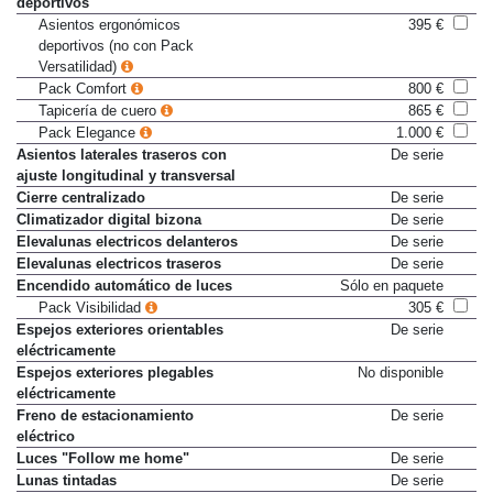
deportivos
Asientos ergonómicos
395 €
deportivos (no con Pack
Versatilidad)
Pack Comfort
800 €
Tapicería de cuero
865 €
Pack Elegance
1.000 €
Asientos laterales traseros con
De serie
ajuste longitudinal y transversal
Cierre centralizado
De serie
Climatizador digital bizona
De serie
Elevalunas electricos delanteros
De serie
Elevalunas electricos traseros
De serie
Encendido automático de luces
Sólo en paquete
Pack Visibilidad
305 €
Espejos exteriores orientables
De serie
eléctricamente
Espejos exteriores plegables
No disponible
eléctricamente
Freno de estacionamiento
De serie
eléctrico
Luces "Follow me home"
De serie
Lunas tintadas
De serie