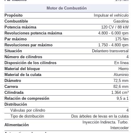
Motor de Combustión
Propósito
Impulsar el vehículo
Combustible
Gasolina
Potencia máxima
120 CV / 88 kW
Revoluciones potencia máxima
4.800 - 6.000 rpm
Par máximo
175 Nm
Revoluciones par máximo
1.750 - 4.800 rpm
Situación
Delantero transversal
Número de cilindros
4
Disposición de los cilindros
En línea
Material del bloque
Hierro
Material de la culata
Aluminio
Diámetro
72,5 mm
Carrera
82,6 mm
Cilindrada
1.364 cm³
Relación de compresión
9,5 a 1
Distribución
Válvulas por cilindro
4
Tipo de distribución
Dos árboles de levas en la culata
Inyección Indirecta. Turbo.
Alimentación
Intercooler