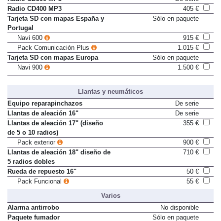
Radio CD400 MP3
405 €
Tarjeta SD con mapas España y
Sólo en paquete
Portugal
Navi 600
915 €
Pack Comunicación Plus
1.015 €
Tarjeta SD con mapas Europa
Sólo en paquete
Navi 900
1.500 €
Llantas y neumáticos
Equipo reparapinchazos
De serie
Llantas de aleación 16"
De serie
Llantas de aleación 17" (diseño
355 €
de 5 o 10 radios)
Pack exterior
900 €
Llantas de aleación 18" diseño de
710 €
5 radios dobles
Rueda de repuesto 16"
50 €
Pack Funcional
55 €
Varios
Alarma antirrobo
No disponible
Paquete fumador
Sólo en paquete