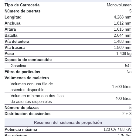
Tipo de Carrocería
Monovolumen
Número de puertas
5
Longitud
4.288 mm
Anchura
1.812 mm
Altura
1.615 mm
Batalla
2.644 mm
Vía delantera
1.488 mm
Vía trasera
1.509 mm
Peso
1.408 kg
Depósito de combustible
Gasolina
54 l
Filtro de partículas
No
Volúmenes de maletero
Volumen con una fila de
1.500 litros
asientos disponible
Volumen mínimo con dos filas
400 litros
de asientos disponibles
Número de plazas
5
Distribución de asientos
2 + 3
Resumen del sistema de propulsión
Potencia máxima
120 CV / 88 kW
Par máximo
175 Nm