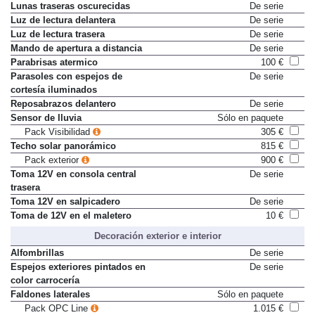
Lunas traseras oscurecidas
De serie
Luz de lectura delantera
De serie
Luz de lectura trasera
De serie
Mando de apertura a distancia
De serie
Parabrisas atermico
100 €
Parasoles con espejos de
De serie
cortesía iluminados
Reposabrazos delantero
De serie
Sensor de lluvia
Sólo en paquete
Pack Visibilidad
305 €
Techo solar panorámico
815 €
Pack exterior
900 €
Toma 12V en consola central
De serie
trasera
Toma 12V en salpicadero
De serie
Toma de 12V en el maletero
10 €
Decoración exterior e interior
Alfombrillas
De serie
Espejos exteriores pintados en
De serie
color carrocería
Faldones laterales
Sólo en paquete
Pack OPC Line
1.015 €