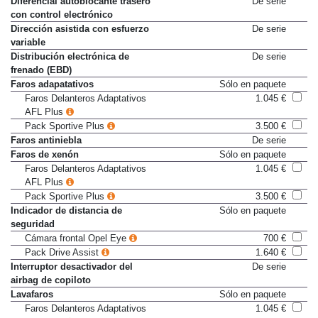
Diferencial autoblocante trasero
De serie
con control electrónico
Dirección asistida con esfuerzo
De serie
variable
Distribución electrónica de
De serie
frenado (EBD)
Faros adapatativos
Sólo en paquete
Faros Delanteros Adaptativos
1.045 €
AFL Plus
Pack Sportive Plus
3.500 €
Faros antiniebla
De serie
Faros de xenón
Sólo en paquete
Faros Delanteros Adaptativos
1.045 €
AFL Plus
Pack Sportive Plus
3.500 €
Indicador de distancia de
Sólo en paquete
seguridad
Cámara frontal Opel Eye
700 €
Pack Drive Assist
1.640 €
Interruptor desactivador del
De serie
airbag de copiloto
Lavafaros
Sólo en paquete
Faros Delanteros Adaptativos
1.045 €