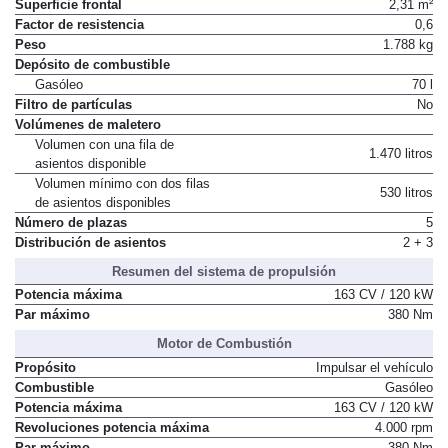
Superficie frontal
2,31 m²
Factor de resistencia
0,6
Peso
1.788 kg
Depósito de combustible
Gasóleo
70 l
Filtro de partículas
No
Volúmenes de maletero
Volumen con una fila de
1.470 litros
asientos disponible
Volumen mínimo con dos filas
530 litros
de asientos disponibles
Número de plazas
5
Distribución de asientos
2 + 3
Resumen del sistema de propulsión
Potencia máxima
163 CV / 120 kW
Par máximo
380 Nm
Motor de Combustión
Propósito
Impulsar el vehículo
Combustible
Gasóleo
Potencia máxima
163 CV / 120 kW
Revoluciones potencia máxima
4.000 rpm
Par máximo
380 Nm