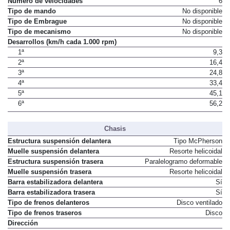
Número de velocidades
6
Tipo de mando
No disponible
Tipo de Embrague
No disponible
Tipo de mecanismo
No disponible
Desarrollos (km/h cada 1.000 rpm)
1ª
9,3
2ª
16,4
3ª
24,8
4ª
33,4
5ª
45,1
6ª
56,2
Chasis
Estructura suspensión delantera
Tipo McPherson
Muelle suspensión delantera
Resorte helicoidal
Estructura suspensión trasera
Paralelogramo deformable
Muelle suspensión trasera
Resorte helicoidal
Barra estabilizadora delantera
Sí
Barra estabilizadora trasera
Sí
Tipo de frenos delanteros
Disco ventilado
Tipo de frenos traseros
Disco
Dirección