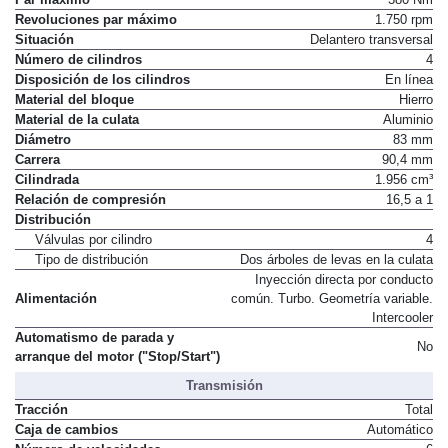
Revoluciones par máximo
1.750 rpm
Situación
Delantero transversal
Número de cilindros
4
Disposición de los cilindros
En línea
Material del bloque
Hierro
Material de la culata
Aluminio
Diámetro
83 mm
Carrera
90,4 mm
Cilindrada
1.956 cm³
Relación de compresión
16,5 a 1
Distribución
Válvulas por cilindro
4
Tipo de distribución
Dos árboles de levas en la culata
Inyección directa por conducto
Alimentación
común. Turbo. Geometría variable.
Intercooler
Automatismo de parada y
No
arranque del motor ("Stop/Start")
Transmisión
Tracción
Total
Caja de cambios
Automático