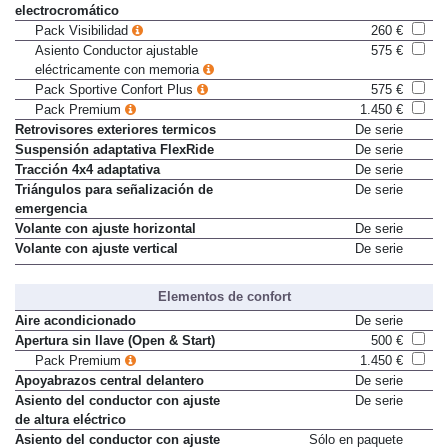
electrocromático
Pack Visibilidad
260 €
Asiento Conductor ajustable
575 €
eléctricamente con memoria
Pack Sportive Confort Plus
575 €
Pack Premium
1.450 €
Retrovisores exteriores termicos
De serie
Suspensión adaptativa FlexRide
De serie
Tracción 4x4 adaptativa
De serie
Triángulos para señalización de
De serie
emergencia
Volante con ajuste horizontal
De serie
Volante con ajuste vertical
De serie
Elementos de confort
Aire acondicionado
De serie
Apertura sin llave (Open & Start)
500 €
Pack Premium
1.450 €
Apoyabrazos central delantero
De serie
Asiento del conductor con ajuste
De serie
de altura eléctrico
Asiento del conductor con ajuste
Sólo en paquete