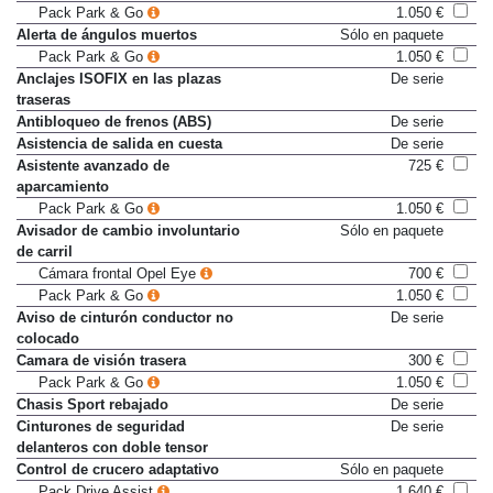
Pack Park & Go
1.050 €
Alerta de ángulos muertos
Sólo en paquete
Pack Park & Go
1.050 €
Anclajes ISOFIX en las plazas
De serie
traseras
Antibloqueo de frenos (ABS)
De serie
Asistencia de salida en cuesta
De serie
Asistente avanzado de
725 €
aparcamiento
Pack Park & Go
1.050 €
Avisador de cambio involuntario
Sólo en paquete
de carril
Cámara frontal Opel Eye
700 €
Pack Park & Go
1.050 €
Aviso de cinturón conductor no
De serie
colocado
Camara de visión trasera
300 €
Pack Park & Go
1.050 €
Chasis Sport rebajado
De serie
Cinturones de seguridad
De serie
delanteros con doble tensor
Control de crucero adaptativo
Sólo en paquete
Pack Drive Assist
1.640 €