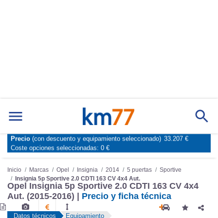
Precio
(con descuento y equipamiento seleccionado)
33.207 €
Marcas
Comparador de coches
Coste opciones seleccionadas:
0 €
Inicio
Marcas
Opel
Insignia
2014
5 puertas
Sportive
Insignia 5p Sportive 2.0 CDTI 163 CV 4x4 Aut.
Opel Insignia 5p Sportive 2.0 CDTI 163 CV 4x4
Aut. (2015-2016) |
Precio y ficha técnica
Datos técnicos
Equipamiento