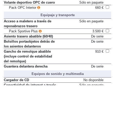
Volante deportivo OPC de cuero
Sólo en paquete
Pack OPC Interior
660 €
Equipaje y transporte
Acceso a maletero a través de
Sólo en paquete
reposabrazos trasero
Pack Sportive Plus
3.500 €
Asiento trasero abatible (60/40)
De serie
Bolsillos portaobjetos detrás de
De serie
los asientos delanteros
Gancho de remolque abatible
910 €
(incluye control de estabilidad
del remolque)
Guantera delantera derecha
De serie
Equipos de sonido y multimedia
Cargador de CD
No disponible
Conectividad de internet a través
Sólo en paquete
de apps
IntelliLink Touch R700
550 €
Conectividad de internet solo con
Sólo en paquete
Apple
IntelliLink Navi900
1.100 €