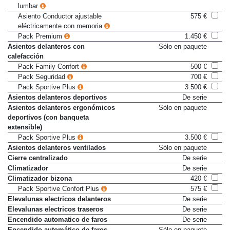
lumbar
Asiento Conductor ajustable
575 €
eléctricamente con memoria
Pack Premium
1.450 €
Asientos delanteros con
Sólo en paquete
calefacción
Pack Family Confort
500 €
Pack Seguridad
700 €
Pack Sportive Plus
3.500 €
Asientos delanteros deportivos
De serie
Asientos delanteros ergonómicos
Sólo en paquete
deportivos (con banqueta
extensible)
Pack Sportive Plus
3.500 €
Asientos delanteros ventilados
Sólo en paquete
Cierre centralizado
De serie
Climatizador
De serie
Climatizador bizona
420 €
Pack Sportive Confort Plus
575 €
Elevalunas electricos delanteros
De serie
Elevalunas electricos traseros
De serie
Encendido automatico de faros
De serie
Encendido automático de faros
Sólo en paquete