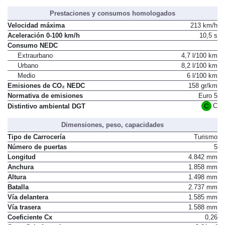
Prestaciones y consumos homologados
Velocidad máxima
213 km/h
Aceleración 0-100 km/h
10,5 s
Consumo NEDC
Extraurbano
4,7 l/100 km
Urbano
8,2 l/100 km
Medio
6 l/100 km
Emisiones de CO₂ NEDC
158 gr/km
Normativa de emisiones
Euro 5
C
Distintivo ambiental DGT
Dimensiones, peso, capacidades
Tipo de Carrocería
Turismo
Número de puertas
5
Longitud
4.842 mm
Anchura
1.858 mm
Altura
1.498 mm
Batalla
2.737 mm
Vía delantera
1.585 mm
Vía trasera
1.588 mm
Coeficiente Cx
0,26