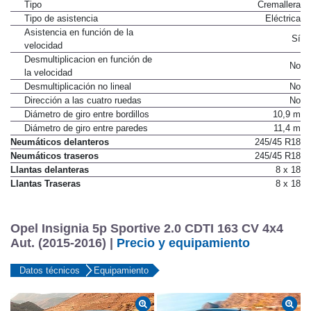
Tipo
Cremallera
Tipo de asistencia
Eléctrica
Asistencia en función de la
Sí
velocidad
Desmultiplicacion en función de
No
la velocidad
Desmultiplicación no lineal
No
Dirección a las cuatro ruedas
No
Diámetro de giro entre bordillos
10,9 m
Diámetro de giro entre paredes
11,4 m
Neumáticos delanteros
245/45 R18
Neumáticos traseros
245/45 R18
Llantas delanteras
8 x 18
Llantas Traseras
8 x 18
Opel Insignia 5p Sportive 2.0 CDTI 163 CV 4x4
Aut. (2015-2016) |
Precio y equipamiento
Datos técnicos
Equipamiento