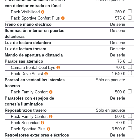
con detector entrada en túnel
Pack Visibilidad
260 €
Pack Sportive Confort Plus
575 €
Freno de mano eléctrico
De serie
Iluminación interior en puertas
De serie
delanteras
Luz de lectura delantera
De serie
Luz de lectura trasera
De serie
Mando de apertura a distancia
De serie
Parabrisas atermico
75 €
Cámara frontal Opel Eye
700 €
Pack Drive Assist
1.640 €
Parasol en ventanillas laterales
Sólo en paquete
traseras
Pack Family Confort
500 €
Parasoles con espejos de
De serie
cortesía iluminados
Reposabrazos trasero
Sólo en paquete
Pack Family Confort
500 €
Pack Seguridad
700 €
Pack Sportive Plus
3.500 €
Retrovisores exteriores eléctricos
De serie