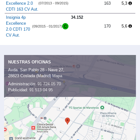
Excellence 2.0
163
5,3
(07/2013 - 09/2015)
CDTI 163 CV Aut.
Insignia 4p
34.152
Excellence
170
5,6
(09/2015 - 01/2017)
2.0 CDTI 170
CV Aut.
NUESTRAS OFICINAS
Avda. San Pablo 28 - Nave 27,
28823 Coslada (Madrid)
Mapa
Administración:
91 724 05 70
Publicidad:
91 513 04 95