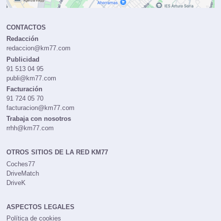
CONTACTOS
Redacción
redaccion@km77.com
Publicidad
91 513 04 95
publi@km77.com
Facturación
91 724 05 70
facturacion@km77.com
Trabaja con nosotros
rrhh@km77.com
OTROS SITIOS DE LA RED KM77
Coches77
DriveMatch
DriveK
ASPECTOS LEGALES
Política de cookies