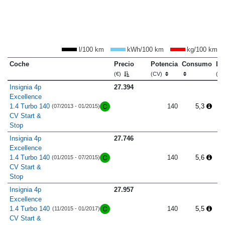
l/100 km
kWh/100 km
kg/100 km
Coche
Precio
Potencia
Consumo
Lo
(€)
(CV)
(m
Insignia 4p
27.394
Excellence
1.4 Turbo 140
140
5,3
(07/2013 - 01/2015)
CV Start &
Stop
Insignia 4p
27.746
Excellence
1.4 Turbo 140
140
5,6
(01/2015 - 07/2015)
CV Start &
Stop
Insignia 4p
27.957
Excellence
1.4 Turbo 140
140
5,5
(11/2015 - 01/2017)
CV Start &