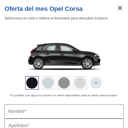
Oferta del mes Opel Corsa
Selecciona un color y rellena el formulario para descubrir el precio
Marcas
Comparador de coches
Inicio
Marcas
Opel
Corsa
2006
3 puertas
OPC
Es posible que algunos colores no estén disponibles para la oferta seleccionada.
Opel Corsa OPC (2007) |
Información general
25/08/2007 |
Alfonso Herrero
Información general
Impresiones del interior