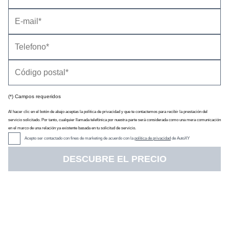
Impresiones de conducción
(*) Campos requeridos
Al hacer clic en el botón de abajo aceptas la política de privacidad y que te contactemos para recibir la prestación del
servicio solicitado. Por tanto, cualquier llamada telefónica por nuestra parte será considerada como una mera comunicación
en el marco de una relación ya existente basada en tu solicitud de servicio.
Acepto ser contactado con fines de marketing de acuerdo con la
política de privacidad
de AutoXY
DESCUBRE EL PRECIO
El Opel Corsa OPC tiene un motor sobrealimentado de 192 CV,
cambios en el bastidor y algunos elementos decorativos que lo
distinguen del resto de la gama. Se vende únicamente con
carrocería de tres puertas y cambio manual.