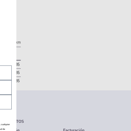
kg/100 km
letero
285
285
285
CONTACTOS
, cualquier
ud de
Redacción
Facturación