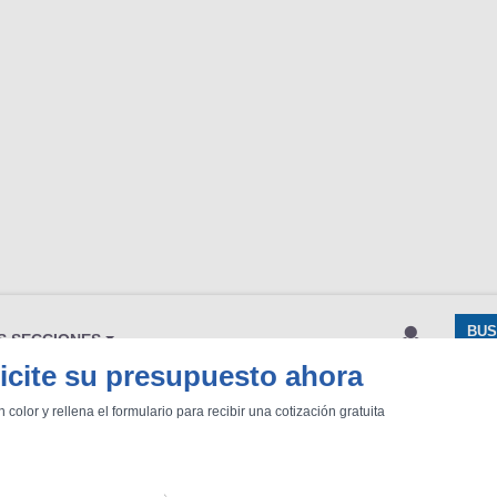
BU
S SECCIONES
infor
icite su presupuesto ahora
n color y rellena el formulario para recibir una cotización gratuita
Mediciones propias
Todo
entos
a técnica y equipamiento