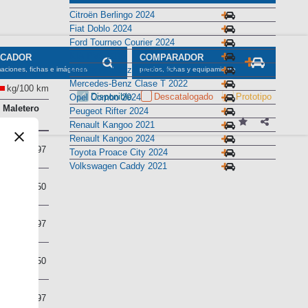
Citroën Berlingo 2024
Fiat Doblo 2024
Ford Tourneo Courier 2024
KIA PV5 2025
SCADOR
COMPARADOR
Mercedes-Benz Citan 2022
maciones, fichas e imágenes
precios, fichas y equipamiento
Mercedes-Benz Clase T 2022
kg/100 km
Disponible
Descatalogado
Prototipo
Opel Combo 2024
Maletero
Peugeot Rifter 2024
(l)
Renault Kangoo 2021
Renault Kangoo 2024
597
Toyota Proace City 2024
Volkswagen Caddy 2021
850
597
850
597