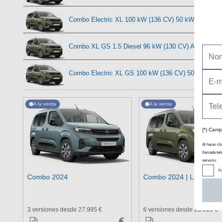
Combo Electric XL 100 kW (136 CV) 50 kWh
Combo XL GS 1.5 Diesel 96 kW (130 CV) AT8 7 plaz
Combo Electric XL GS 100 kW (136 CV) 50 kWh
A la venta
A la venta
(*) Camp
Al hacer cli
llamada tel
servicio.
Ac
Combo 2024
Combo 2024 |
Largo
3 versiones desde 27.995 €
6 versiones desde 28.919 €