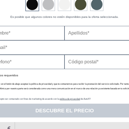
33.594
136
18,4
4.753
(03/2024 - )
Es posible que algunos colores no estén disponibles para la oferta seleccionada.
34.672
as
131
5,6
4.753
(03/2025 - )
35.900
136
18,6
4.753
(03/2024 - )
os requeridos
c en el botón de abajo aceptas la política de privacidad y que te contactemos para recibir la prestación del servicio solicitado. Por tanto
efónica por nuestra parte será considerada como una mera comunicación en el marco de una relación ya existente basada en tu solicit
epto ser contactado con fines de marketing de acuerdo con la
política de privacidad
de AutoXY
DESCUBRE EL PRECIO