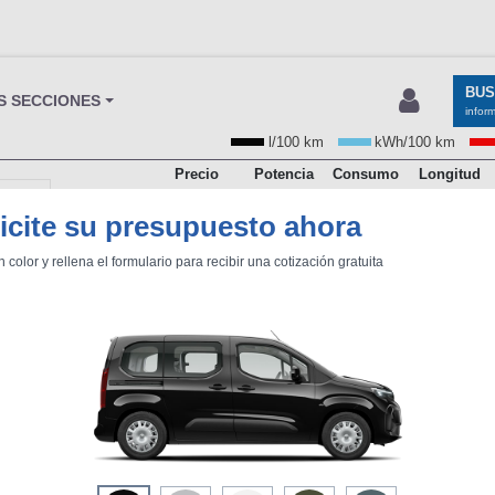
BU
S SECCIONES
infor
l/100 km
kWh/100 km
Precio
Potencia
Consumo
Longitud
Mediciones propias
Todo
entos
(€)
(CV)
(mm)
icite su presupuesto ahora
27.995
102
5,3
4.403
2024 - )
n color y rellena el formulario para recibir una cotización gratuita
28.919
102
5,4
4.753
9/2025 - )
30.444
102
5,3
4.403
03/2025 - )
31.599
131
5,6
4.753
(03/2025 - )
33.124
131
5,5
4.403
(08/2024 - )