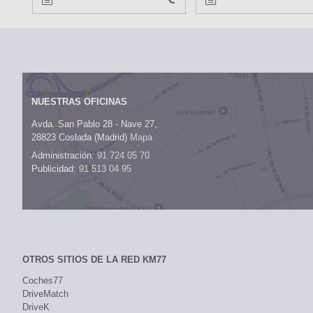
NUESTRAS OFICINAS
Avda. San Pablo 28 - Nave 27,
28823 Coslada (Madrid)
Mapa
Administración:
91 724 05 70
Publicidad:
91 513 04 95
OTROS SITIOS DE LA RED KM77
Coches77
DriveMatch
DriveK