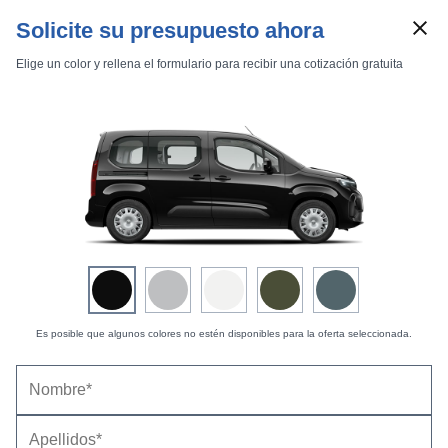
Solicite su presupuesto ahora
Elige un color y rellena el formulario para recibir una cotización gratuita
Marcas
Comparador de coches
Es posible que algunos colores no estén disponibles para la oferta seleccionada.
Opel Combo (2024) |
Precio, ficha técnica y
Inicio
Marcas
Opel
Combo
2024
equipamiento