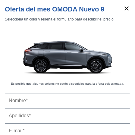
Oferta del mes OMODA Nuevo 9
Selecciona un color y rellena el formulario para descubrir el precio
Marcas
Comparador de coches
Inicio
Marcas
Omoda
9
2025
Estándar
Es posible que algunos colores no estén disponibles para la oferta seleccionada.
Omoda 9 (2025) - Más de 500 CV y una relación
calidad-precio sobresaliente |
Información
general
09/03/2026 |
Fernando Ríos (
@RiversChains
) y Enrique Calle