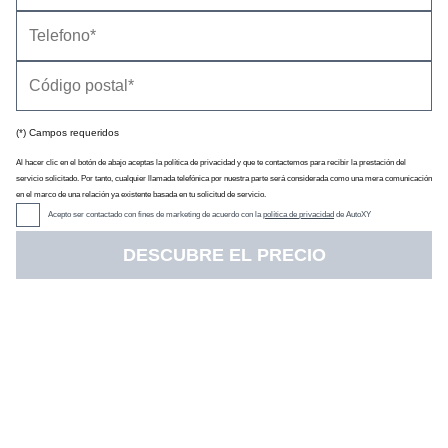
Información general
Impresiones del interior
Impresiones de conducción
Consumo y recarga
Información técnica
Cambios en la información
(*) Campos requeridos
Al hacer clic en el botón de abajo aceptas la política de privacidad y que te contactemos para recibir la prestación del
servicio solicitado. Por tanto, cualquier llamada telefónica por nuestra parte será considerada como una mera comunicación
en el marco de una relación ya existente basada en tu solicitud de servicio.
Acepto ser contactado con fines de marketing de acuerdo con la
política de privacidad
de AutoXY
DESCUBRE EL PRECIO
El Omoda 9 es un SUV de
4,77 metros de longitud
que
cuesta
50 900 euros
(
ficha técnica
). Por tamaño y tipo de
carrocería es una alternativa a modelos como el
BYD Seal U
, el
Ebro s800
, el
Renault Espace
, el
Škoda Kodiaq
o el
Volkswagen