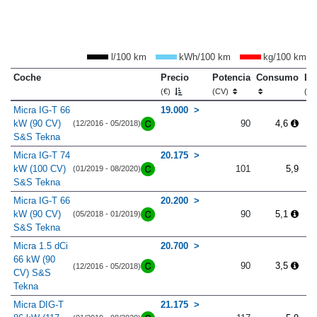
l/100 km
kWh/100 km
kg/100 km
Coche
Precio
Potencia
Consumo
Lo
(€)
(CV)
(m
Micra IG-T 66
19.000
kW (90 CV)
90
4,6
(12/2016 - 05/2018)
S&S Tekna
Micra IG-T 74
20.175
kW (100 CV)
101
5,9
(01/2019 - 08/2020)
S&S Tekna
Micra IG-T 66
20.200
kW (90 CV)
90
5,1
(05/2018 - 01/2019)
S&S Tekna
Micra 1.5 dCi
20.700
66 kW (90
90
3,5
(12/2016 - 05/2018)
CV) S&S
Tekna
Micra DIG-T
21.175