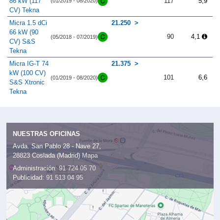
86 kW (117
117
5,9
(01/2019 - 08/2020)
CV) Tekna
Micra 1.5 dCi
21.250
66 kW (90
90
4,1
(05/2018 - 07/2019)
CV) S&S
Tekna
Micra IG-T 74
21.375
kW (100 CV)
101
6,6
(01/2019 - 08/2020)
S&S Xtronic
Tekna
NUESTRAS OFICINAS
Avda. San Pablo 28 - Nave 27,
28823 Coslada (Madrid)
Mapa
Administración:
91 724 05 70
Publicidad:
91 513 04 95