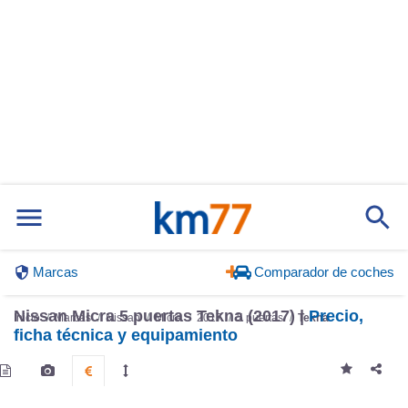
Marcas
Comparador de coches
Nissan Micra 5 puertas Tekna (2017) |
Precio,
Inicio
Marcas
Nissan
Micra
2017
5 puertas
Tekna
ficha técnica y equipamiento