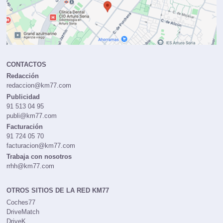
CONTACTOS
Redacción
redaccion@km77.com
Publicidad
91 513 04 95
publi@km77.com
Facturación
91 724 05 70
facturacion@km77.com
Trabaja con nosotros
rrhh@km77.com
OTROS SITIOS DE LA RED KM77
Coches77
DriveMatch
DriveK