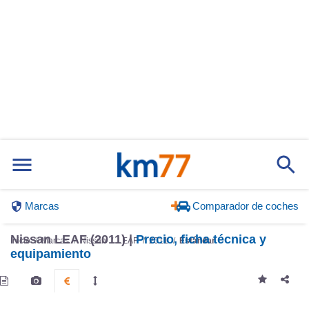
Marcas
Comparador de coches
Nissan LEAF (2011) |
Precio, ficha técnica y
Inicio
Marcas
Nissan
LEAF
2011
Estándar
equipamiento