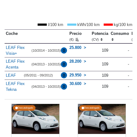
l/100 km
kWh/100 km
kg/100 km
Coche
Precio
Potencia
Consumo
Lo
(€)
(CV)
(m
LEAF Flex
25.800
109
-
(10/2014 - 10/2015)
Visia+
LEAF Flex
28.200
109
-
(04/2013 - 10/2015)
Acenta
29.950
LEAF
109
-
(05/2011 - 09/2012)
LEAF Flex
30.600
109
-
(04/2013 - 10/2015)
Tekna
Descatalogado
Descatalogado