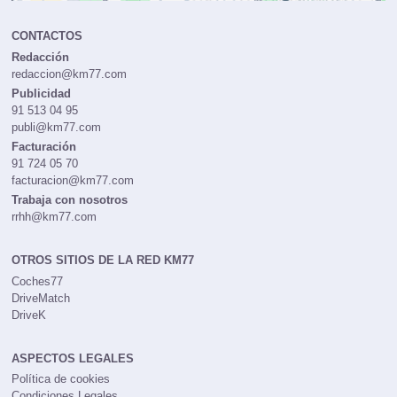
CONTACTOS
Redacción
redaccion@km77.com
Publicidad
91 513 04 95
publi@km77.com
Facturación
91 724 05 70
facturacion@km77.com
Trabaja con nosotros
rrhh@km77.com
OTROS SITIOS DE LA RED KM77
Coches77
DriveMatch
DriveK
ASPECTOS LEGALES
Política de cookies
Condiciones Legales