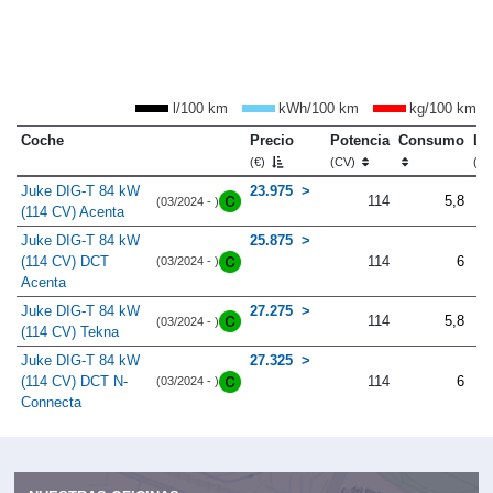
l/100 km
kWh/100 km
kg/100 km
Coche
Precio
Potencia
Consumo
Lo
(€)
(CV)
(m
Juke DIG-T 84 kW
23.975
114
5,8
(03/2024 - )
(114 CV) Acenta
Juke DIG-T 84 kW
25.875
(114 CV) DCT
114
6
(03/2024 - )
Acenta
Juke DIG-T 84 kW
27.275
114
5,8
(03/2024 - )
(114 CV) Tekna
Juke DIG-T 84 kW
27.325
(114 CV) DCT N-
114
6
(03/2024 - )
Connecta