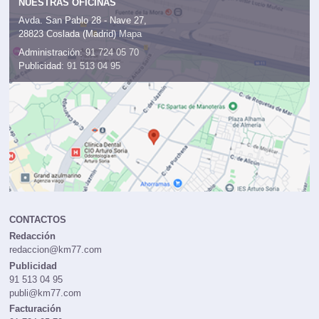
NUESTRAS OFICINAS
Avda. San Pablo 28 - Nave 27,
28823 Coslada (Madrid)
Mapa
Administración:
91 724 05 70
Publicidad:
91 513 04 95
CONTACTOS
Redacción
redaccion@km77.com
Publicidad
91 513 04 95
publi@km77.com
Facturación