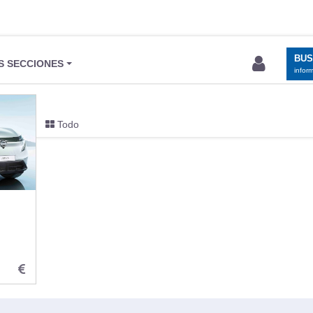
BU
S SECCIONES
infor
Todo
entos