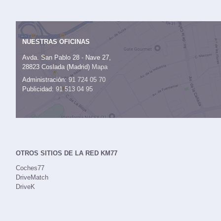
NUESTRAS OFICINAS
Avda. San Pablo 28 - Nave 27,
28823 Coslada (Madrid)
Mapa
Administración:
91 724 05 70
Publicidad:
91 513 04 95
OTROS SITIOS DE LA RED KM77
Coches77
DriveMatch
DriveK