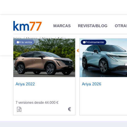
MARCAS
REVISTA/BLOG
OTRA
Inicio
Marcas
Nissan
Ariya
A la venta
Próximamente
Información
Fotos
Precios, datos y equipami
Ariya 2022
Ariya 2026
7 versiones desde 44.000 €