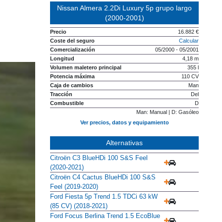
Nissan Almera 2.2Di Luxury 5p grupo largo
(2000-2001)
Precio
16.882 €
Coste del seguro
Calcular
Comercialización
05/2000 - 05/2001
Longitud
4,18 m
Volumen maletero principal
355 l
Potencia máxima
110 CV
Caja de cambios
Man
Tracción
Del
Combustible
D
Man: Manual | D: Gasóleo
Ver precios, datos y equipamiento
Alternativas
Citroën C3 BlueHDi 100 S&S Feel
(2020-2021)
Citroën C4 Cactus BlueHDi 100 S&S
Feel (2019-2020)
Ford Fiesta 5p Trend 1.5 TDCi 63 kW
(85 CV) (2018-2021)