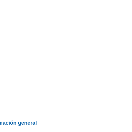
BU
S SECCIONES
infor
ra 2.2Di Luxury 5p grupo largo
entos
Mediciones propias
Todo
mación general