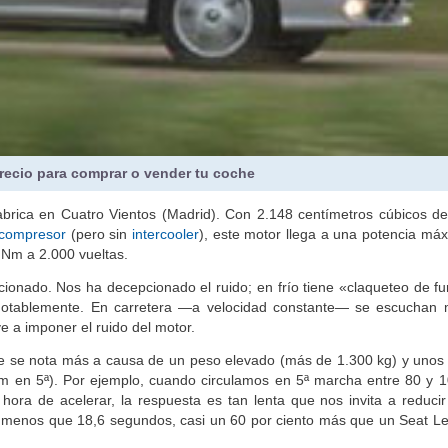
recio para comprar o vender tu coche
rica en Cuatro Vientos (Madrid). Con 2.148 centímetros cúbicos de 
ocompresor
(pero sin
intercooler
), este motor llega a una potencia má
Nm a 2.000 vueltas.
onado. Nos ha decepcionado el ruido; en frío tiene «claqueteo de fu
notablemente. En carretera —a velocidad constante— se escuchan 
e a imponer el ruido del motor.
ue se nota más a causa de un peso elevado (más de 1.300 kg) y uno
 en 5ª). Por ejemplo, cuando circulamos en 5ª marcha entre 80 y 1
 hora de acelerar, la respuesta es tan lenta que nos invita a reduci
 menos que 18,6 segundos, casi un 60 por ciento más que un Seat L