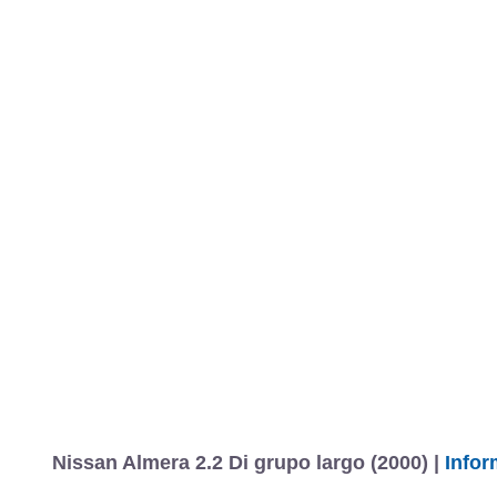
MARCAS
REVISTA/BLOG
OTRA
Inicio
Marcas
Nissan
Almera
2000
5 puertas
Luxury
Alme
Fotos
Precios, datos y equipami
Información
Nissan Almera 2.2 Di grupo largo (2000) |
Infor