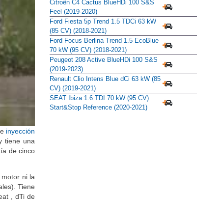
(2020-2021)
Citroën C4 Cactus BlueHDi 100 S&S
Feel (2019-2020)
Ford Fiesta 5p Trend 1.5 TDCi 63 kW
(85 CV) (2018-2021)
Ford Focus Berlina Trend 1.5 EcoBlue
70 kW (95 CV) (2018-2021)
Peugeot 208 Active BlueHDi 100 S&S
(2019-2023)
Renault Clio Intens Blue dCi 63 kW (85
CV) (2019-2021)
SEAT Ibiza 1.6 TDI 70 kW (95 CV)
Start&Stop Reference (2020-2021)
de
inyección
y tiene una
ía de cinco
motor ni la
ales). Tiene
at , dTi de