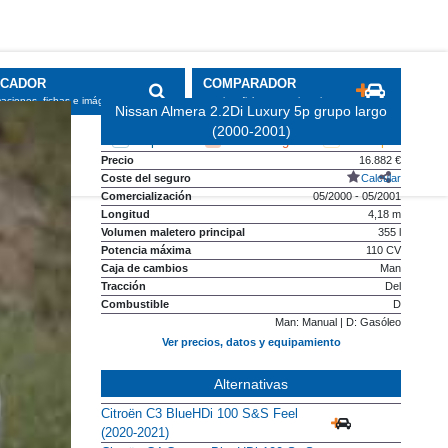
Nissan Almera 2.2Di Luxury 5p grupo largo
(2000-2001)
Precio
16.882 €
Coste del seguro
Calcular
Comercialización
05/2000 - 05/2001
Longitud
4,18 m
Volumen maletero principal
355 l
Potencia máxima
110 CV
Caja de cambios
Man
Tracción
Del
Combustible
D
Man: Manual | D: Gasóleo
Ver precios, datos y equipamiento
Alternativas
Citroën C3 BlueHDi 100 S&S Feel