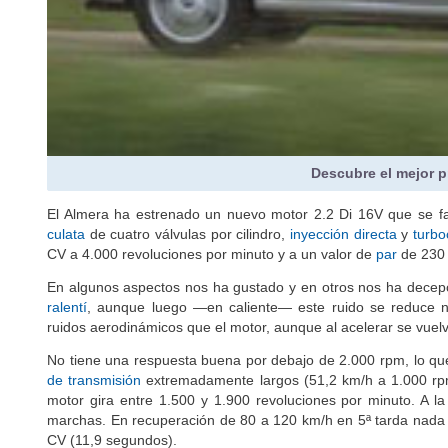
Descubre el mejor p
El Almera ha estrenado un nuevo motor 2.2 Di 16V que se fab
culata
de cuatro válvulas por cilindro,
inyección directa
y
turb
CV a 4.000 revoluciones por minuto y a un valor de
par
de 230 
En algunos aspectos nos ha gustado y en otros nos ha decepci
ralentí
, aunque luego —en caliente— este ruido se reduce 
ruidos aerodinámicos que el motor, aunque al acelerar se vuelv
No tiene una respuesta buena por debajo de 2.000 rpm, lo q
de transmisión
extremadamente largos (51,2 km/h a 1.000 rpm
motor gira entre 1.500 y 1.900 revoluciones por minuto. A la
marchas. En recuperación de 80 a 120 km/h en 5ª tarda nada