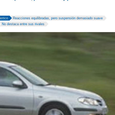
tor es potente, pero ruidoso y poco elástico
ástico
Reacciones equilibradas, pero suspensión demasiado suave
No destaca entre sus rivales