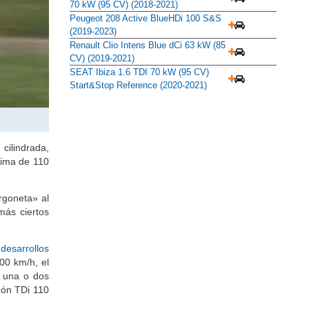
Ford Focus Berlina Trend 1.5 EcoBlue
70 kW (95 CV) (2018-2021)
Peugeot 208 Active BlueHDi 100 S&S
(2019-2023)
Renault Clio Intens Blue dCi 63 kW (85
CV) (2019-2021)
SEAT Ibiza 1.6 TDI 70 kW (95 CV)
Start&Stop Reference (2020-2021)
cilindrada,
xima de 110
rgoneta» al
más ciertos
s
desarrollos
00 km/h, el
r una o dos
eón TDi 110