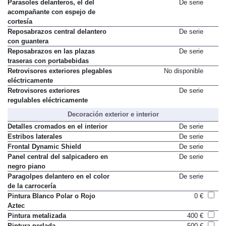
Parasoles delanteros, el del
De serie
acompañante con espejo de
cortesía
Reposabrazos central delantero
De serie
con guantera
Reposabrazos en las plazas
De serie
traseras con portabebidas
Retrovisores exteriores plegables
No disponible
eléctricamente
Retrovisores exteriores
De serie
regulables eléctricamente
Decoración exterior e interior
Detalles cromados en el interior
De serie
Estribos laterales
De serie
Frontal Dynamic Shield
De serie
Panel central del salpicadero en
De serie
negro piano
Paragolpes delantero en el color
De serie
de la carrocería
Pintura Blanco Polar o Rojo
0 €
Aztec
Pintura metalizada
400 €
Pintura perlada
500 €