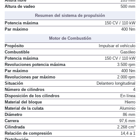
Altura libre
205 mm
Altura de vadeo
500 mm
Resumen del sistema de propulsión
Potencia máxima
150 CV / 110 kW
Par máximo
400 Nm
Motor de Combustión
Propósito
Impulsar el vehículo
Combustible
Gasóleo
Potencia máxima
150 CV / 110 kW
Revoluciones potencia máxima
3.500 rpm
Par máximo
400 Nm
Revoluciones par máximo
2.000 rpm
Situación
Delantero longitudinal
Número de cilindros
4
Disposición de los cilindros
En línea
Material del bloque
Hierro
Material de la culata
Aluminio
Diámetro
86 mm
Carrera
97,6 mm
Cilindrada
2.268 cm³
Relación de compresión
14,4 a 1
Distribución