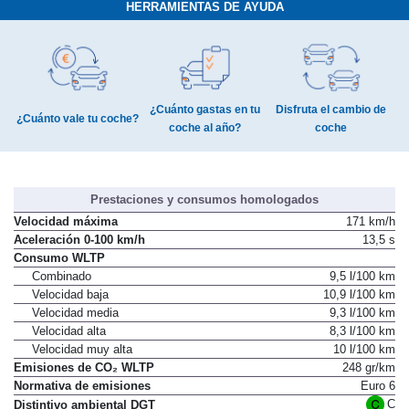
HERRAMIENTAS DE AYUDA
¿Cuánto gastas en tu
Disfruta el cambio de
¿Cuánto vale tu coche?
coche al año?
coche
Prestaciones y consumos homologados
Velocidad máxima
171 km/h
Aceleración 0-100 km/h
13,5 s
Consumo WLTP
Combinado
9,5 l/100 km
Velocidad baja
10,9 l/100 km
Velocidad media
9,3 l/100 km
Velocidad alta
8,3 l/100 km
Velocidad muy alta
10 l/100 km
Emisiones de CO₂ WLTP
248 gr/km
Normativa de emisiones
Euro 6
C
Distintivo ambiental DGT