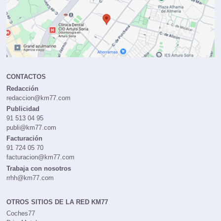
CONTACTOS
Redacción
redaccion@km77.com
Publicidad
91 513 04 95
publi@km77.com
Facturación
91 724 05 70
facturacion@km77.com
Trabaja con nosotros
rrhh@km77.com
OTROS SITIOS DE LA RED KM77
Coches77