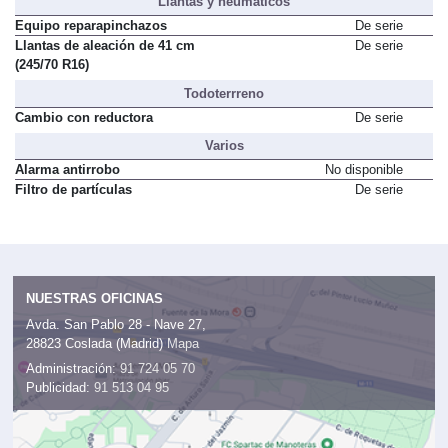
Llantas y neumáticos
Equipo reparapinchazos
De serie
Llantas de aleación de 41 cm
De serie
(245/70 R16)
Todoterrreno
Cambio con reductora
De serie
Varios
Alarma antirrobo
No disponible
Filtro de partículas
De serie
NUESTRAS OFICINAS
Avda. San Pablo 28 - Nave 27,
28823 Coslada (Madrid)
Mapa
Administración:
91 724 05 70
Publicidad:
91 513 04 95