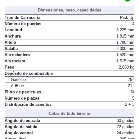
Dimensiones, peso, capacidades
Tipo de Carrocería
Pick Up
Número de puertas
4
Longitud
5.225 mm
Anchura
1.815 mm
Altura
1.780 mm
Batalla
3.000 mm
Vía delantera
1.520 mm
Vía trasera
1.515 mm
Peso
2.050 kg
Depósito de combustible
Gasóleo
75 l
AdBlue
21 l
Filtro de partículas
Sí
Número de plazas
5
Distribución de asientos
2 + 3
Cotas de todo terreno
Ángulo de entrada
30 grados
Ángulo de salida
22 grados
Ángulo ventral
24 grados