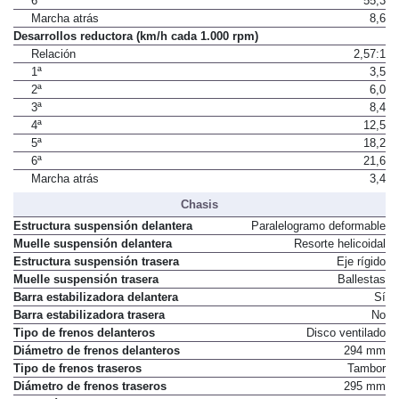
6ª
55,3
Marcha atrás
8,6
Desarrollos reductora (km/h cada 1.000 rpm)
Relación
2,57:1
1ª
3,5
2ª
6,0
3ª
8,4
4ª
12,5
5ª
18,2
6ª
21,6
Marcha atrás
3,4
Chasis
Estructura suspensión delantera
Paralelogramo deformable
Muelle suspensión delantera
Resorte helicoidal
Estructura suspensión trasera
Eje rígido
Muelle suspensión trasera
Ballestas
Barra estabilizadora delantera
Sí
Barra estabilizadora trasera
No
Tipo de frenos delanteros
Disco ventilado
Diámetro de frenos delanteros
294 mm
Tipo de frenos traseros
Tambor
Diámetro de frenos traseros
295 mm