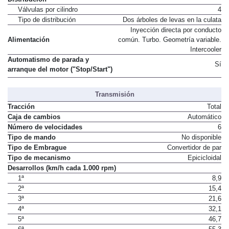
Válvulas por cilindro
4
Tipo de distribución
Dos árboles de levas en la culata
Inyección directa por conducto
Alimentación
común. Turbo. Geometría variable.
Intercooler
Automatismo de parada y
Sí
arranque del motor ("Stop/Start")
Transmisión
Tracción
Total
Caja de cambios
Automático
Número de velocidades
6
Tipo de mando
No disponible
Tipo de Embrague
Convertidor de par
Tipo de mecanismo
Epicicloidal
Desarrollos (km/h cada 1.000 rpm)
1ª
8,9
2ª
15,4
3ª
21,6
4ª
32,1
5ª
46,7