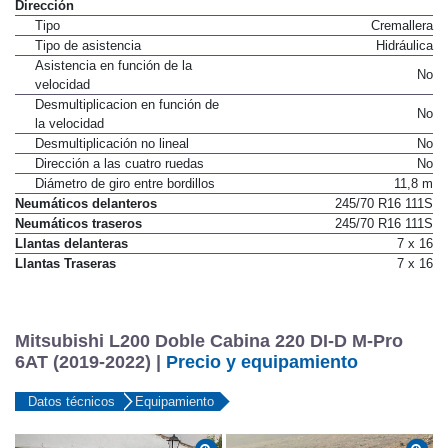
Dirección
Tipo
Cremallera
Tipo de asistencia
Hidráulica
Asistencia en función de la
No
velocidad
Desmultiplicacion en función de
No
la velocidad
Desmultiplicación no lineal
No
Dirección a las cuatro ruedas
No
Diámetro de giro entre bordillos
11,8 m
Neumáticos delanteros
245/70 R16 111S
Neumáticos traseros
245/70 R16 111S
Llantas delanteras
7 x 16
Llantas Traseras
7 x 16
Mitsubishi L200 Doble Cabina 220 DI-D M-Pro
6AT (2019-2022) |
Precio y equipamiento
Datos técnicos
Equipamiento