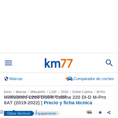
Marcas
Comparador de coches
Inicio
Marcas
Mitsubishi
L200
2020
Doble Cabina
M-Pro
Mitsubishi L200 Doble Cabina 220 DI-D M-Pro
L200 Doble Cabina 220 DI-D M-Pro 6AT
6AT (2019-2022) |
Precio y ficha técnica
Datos técnicos
Equipamiento