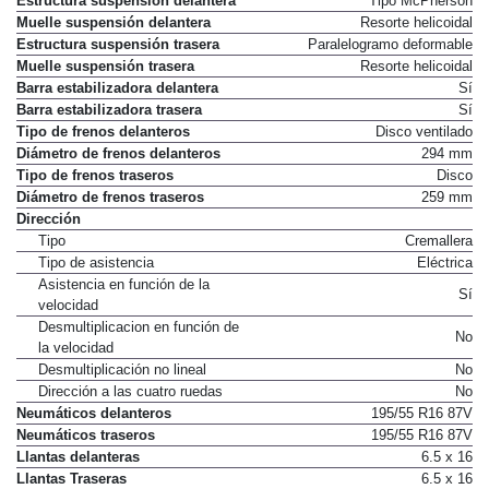
Estructura suspensión delantera
Tipo McPherson
Muelle suspensión delantera
Resorte helicoidal
Estructura suspensión trasera
Paralelogramo deformable
Muelle suspensión trasera
Resorte helicoidal
Barra estabilizadora delantera
Sí
Barra estabilizadora trasera
Sí
Tipo de frenos delanteros
Disco ventilado
Diámetro de frenos delanteros
294 mm
Tipo de frenos traseros
Disco
Diámetro de frenos traseros
259 mm
Dirección
Tipo
Cremallera
Tipo de asistencia
Eléctrica
Asistencia en función de la
Sí
velocidad
Desmultiplicacion en función de
No
la velocidad
Desmultiplicación no lineal
No
Dirección a las cuatro ruedas
No
Neumáticos delanteros
195/55 R16 87V
Neumáticos traseros
195/55 R16 87V
Llantas delanteras
6.5 x 16
Llantas Traseras
6.5 x 16