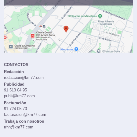
CONTACTOS
Redacción
redaccion@km77.com
Publicidad
91 513 04 95
publi@km77.com
Facturación
91 724 05 70
facturacion@km77.com
Trabaja con nosotros
rrhh@km77.com