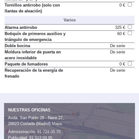
Tornillos antirrobo (solo con
0 €
llantas de aleación)
Varios
Alarma antirrobo
325 €
Botiquín de primeros auxilios y
60 €
triángulo de emergencia
Doble bocina
De serie
Moldura inferior de puerta en
De serie
acero inoxidable
Paquete de fumadores
0 €
Recuperación de la energía de
De serie
frenado
NUESTRAS OFICINAS
Avda. San Pablo 28 - Nave 27,
28823 Coslada (Madrid)
Mapa
Administración:
91 724 05 70
Publicidad:
91 513 04 95