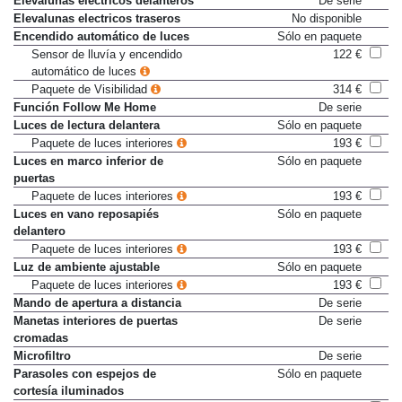
Elevalunas electricos delanteros
De serie
Elevalunas electricos traseros
No disponible
Encendido automático de luces
Sólo en paquete
Sensor de lluvía y encendido
122 €
automático de luces
Paquete de Visibilidad
314 €
Función Follow Me Home
De serie
Luces de lectura delantera
Sólo en paquete
Paquete de luces interiores
193 €
Luces en marco inferior de
Sólo en paquete
puertas
Paquete de luces interiores
193 €
Luces en vano reposapiés
Sólo en paquete
delantero
Paquete de luces interiores
193 €
Luz de ambiente ajustable
Sólo en paquete
Paquete de luces interiores
193 €
Mando de apertura a distancia
De serie
Manetas interiores de puertas
De serie
cromadas
Microfiltro
De serie
Parasoles con espejos de
Sólo en paquete
cortesía iluminados