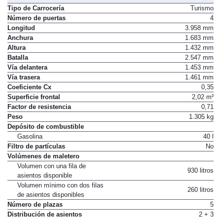
Tipo de Carrocería
Turismo
Número de puertas
4
Longitud
3.958 mm
Anchura
1.683 mm
Altura
1.432 mm
Batalla
2.547 mm
Vía delantera
1.453 mm
Vía trasera
1.461 mm
Coeficiente Cx
0,35
Superficie frontal
2,02 m²
Factor de resistencia
0,71
Peso
1.305 kg
Depósito de combustible
Gasolina
40 l
Filtro de partículas
No
Volúmenes de maletero
Volumen con una fila de
930 litros
asientos disponible
Volumen mínimo con dos filas
260 litros
de asientos disponibles
Número de plazas
5
Distribución de asientos
2 + 3