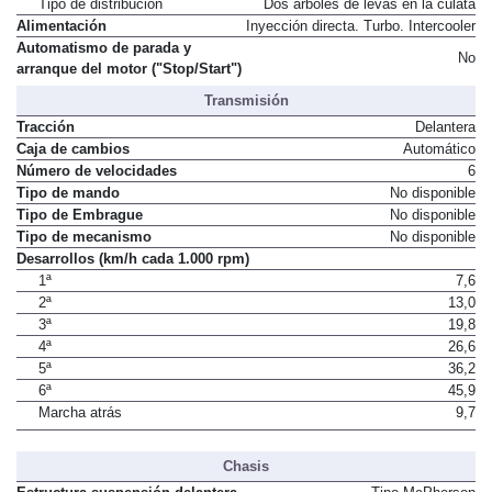
Tipo de distribución
Dos árboles de levas en la culata
Alimentación
Inyección directa. Turbo. Intercooler
Automatismo de parada y
No
arranque del motor ("Stop/Start")
Transmisión
Tracción
Delantera
Caja de cambios
Automático
Número de velocidades
6
Tipo de mando
No disponible
Tipo de Embrague
No disponible
Tipo de mecanismo
No disponible
Desarrollos (km/h cada 1.000 rpm)
1ª
7,6
2ª
13,0
3ª
19,8
4ª
26,6
5ª
36,2
6ª
45,9
Marcha atrás
9,7
Chasis