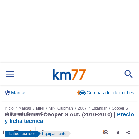
Marcas
Comparador de coches
Inicio
Marcas
MINI
MINI Clubman
2007
Estándar
Cooper S
MINI Clubman Cooper S Aut. (2010-2010) |
Precio
Clubman Cooper S Aut.
y ficha técnica
Datos técnicos
Equipamiento