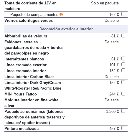
Toma de corriente de 12V en
Sólo en paquete
maletero
Paquete de compartimentos
162 €
Vidrios calorífugos verdes
De serie
Decoración exterior e interior
Alfombrillas de velours
81 €
Faldones laterales +
De serie
guardabarros de rueda + bordes
del paragolpes en negro
Intermitentes blancos
61 €
Línea cromada exterior
101 €
Línea cromada interior
152 €
Línea interior Carbon Black
De serie
Línea interior Dark Grey/Cream
152 €
White/Rooster Red/Pacific Blue
MINI Yours Tattoo
244 €
Moldura interior en fine white
De serie
silver
Paquete aerodinámico (faldones
1.360 €
deportivos delanteros/ traseros y
laterales/ spoiler trasero)
Pintura metalizada
457 €