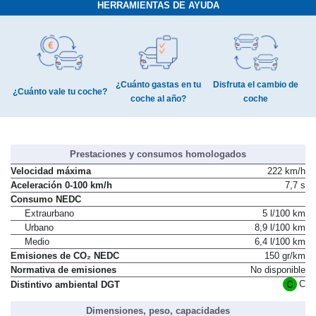
HERRAMIENTAS DE AYUDA
¿Cuánto gastas en tu
Disfruta el cambio de
¿Cuánto vale tu coche?
coche al año?
coche
Prestaciones y consumos homologados
Velocidad máxima
222 km/h
Aceleración 0-100 km/h
7,7 s
Consumo NEDC
Extraurbano
5 l/100 km
Urbano
8,9 l/100 km
Medio
6,4 l/100 km
Emisiones de CO₂ NEDC
150 gr/km
Normativa de emisiones
No disponible
C
Distintivo ambiental DGT
Dimensiones, peso, capacidades