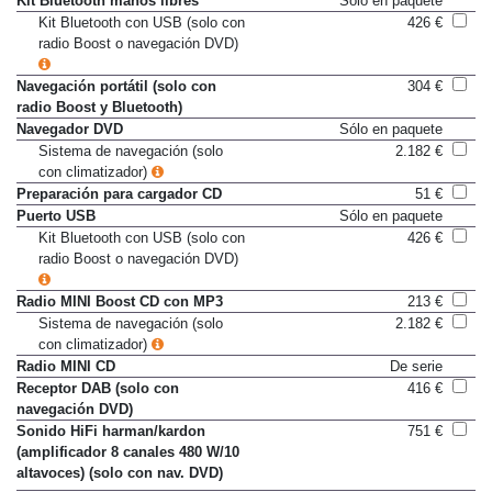
Kit Bluetooth manos libres
Sólo en paquete
Kit Bluetooth con USB (solo con
426 €
radio Boost o navegación DVD)
Navegación portátil (solo con
304 €
radio Boost y Bluetooth)
Navegador DVD
Sólo en paquete
Sistema de navegación (solo
2.182 €
con climatizador)
Preparación para cargador CD
51 €
Puerto USB
Sólo en paquete
Kit Bluetooth con USB (solo con
426 €
radio Boost o navegación DVD)
Radio MINI Boost CD con MP3
213 €
Sistema de navegación (solo
2.182 €
con climatizador)
Radio MINI CD
De serie
Receptor DAB (solo con
416 €
navegación DVD)
Sonido HiFi harman/kardon
751 €
(amplificador 8 canales 480 W/10
altavoces) (solo con nav. DVD)